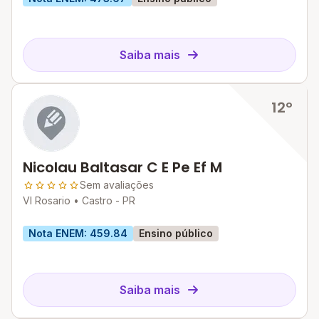
Saiba mais
12º
Nicolau Baltasar C E Pe Ef M
Sem avaliações
Vl Rosario •
Castro - PR
Nota ENEM: 459.84
Ensino público
Saiba mais