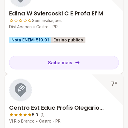
Edina W Sviercoski C E Profa Ef M
Sem avaliações
Dist Abapan •
Castro - PR
Nota ENEM: 519.91
Ensino público
Saiba mais
7º
Centro Est Educ Profis Olegario
Macedo
5.0
(1)
Vl Rio Branco •
Castro - PR