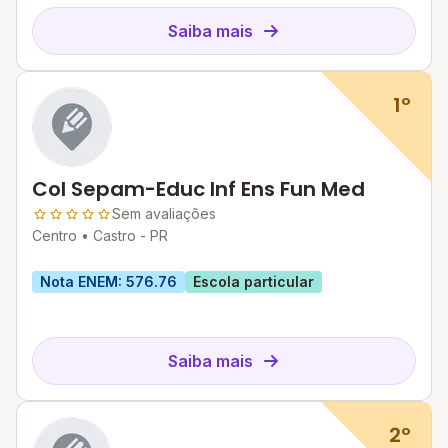
Saiba mais
1º
Col Sepam-Educ Inf Ens Fun Med
Sem avaliações
Centro •
Castro - PR
Nota ENEM: 576.76
Escola particular
Saiba mais
2º