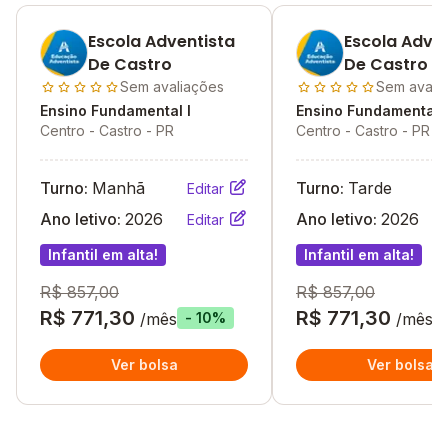
Escola Adventista
Escola Adven
De Castro
De Castro
Sem avaliações
Sem avali
Ensino Fundamental I
Ensino Fundamental I
Centro - Castro - PR
Centro - Castro - PR
Turno:
Manhã
Turno:
Tarde
Editar
Ano letivo:
2026
Ano letivo:
2026
Editar
Infantil em alta!
Infantil em alta!
R$ 857,00
R$ 857,00
R$ 771,30
R$ 771,30
/mês
/mês
- 10%
Ver bolsa
Ver bolsa