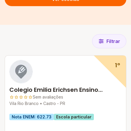
Filtrar
1º
Colegio Emilia Erichsen Ensino
Fundamental E Medio
Sem avaliações
Vila Rio Branco •
Castro - PR
Nota ENEM: 622.73
Escola particular