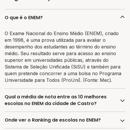
O que é o ENEM?
O Exame Nacional do Ensino Médio (ENEM), criado
em 1998, é uma prova utilizada para avaliar o
desempenho dos estudantes ao término do ensino
médio. Seu resultado serve para acesso ao ensino
superior em universidades públicas, através do
Sistema de Seleção Unificada (SiSU) e também para
quem pretende concorrer a uma bolsa no Programa
Universidade para Todos (ProUni). (Fonte: Mec).
Qual a média de nota entre as 10 melhores
escolas no ENEM da cidade de Castro?
A média de nota no ENEM entre as melhores escolas
Onde ver o Ranking de escolas no ENEM?
da cidade de Castro é 540.775, sendo que a mesma