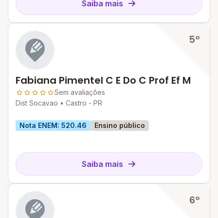
Saiba mais
5º
Fabiana Pimentel C E Do C Prof Ef M
Sem avaliações
Dist Socavao •
Castro - PR
Nota ENEM: 520.46
Ensino público
Saiba mais
6º