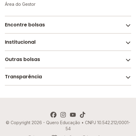
Área do Gestor
Encontre bolsas
Institucional
Melhores escolas de São Paulo
Escolas por cidade e bairro
Outras bolsas
Sobre o Melhor Escola
Bolsas de estudo em escolas
Revista Melhor Escola
Transparência
Faculdades e universidades
Trabalhe conosco
Escolas de inglês
Termos de uso
Aviso de Privacidade
© Copyright 2026 - Quero Educação • CNPJ 10.542.212/0001-
Política de Cookies
54