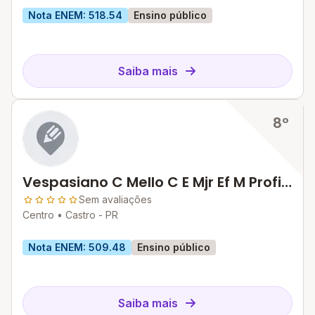
Nota ENEM: 518.54
Ensino público
Saiba mais
8º
Vespasiano C Mello C E Mjr Ef M Profis
N
Sem avaliações
Centro •
Castro - PR
Nota ENEM: 509.48
Ensino público
Saiba mais