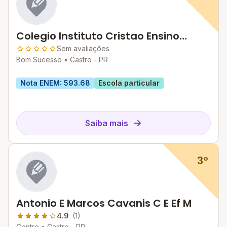
Colegio Instituto Cristao Ensino
Medio E Profissional
Sem avaliações
Bom Sucesso •
Castro - PR
Nota ENEM: 593.68
Escola particular
Saiba mais
3º
Antonio E Marcos Cavanis C E Ef M
4.9
(1)
Centro •
Castro - PR