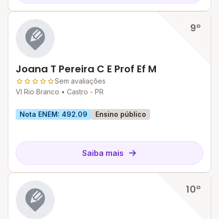
9º
Joana T Pereira C E Prof Ef M
Sem avaliações
Vl Rio Branco •
Castro - PR
Nota ENEM: 492.09
Ensino público
Saiba mais
10º