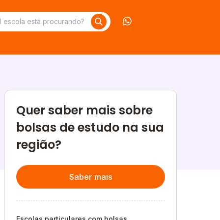
Contate-nos no What
Quer saber mais sobre
bolsas de estudo na sua
região?
Saber mais
Escolas particulares com bolsas