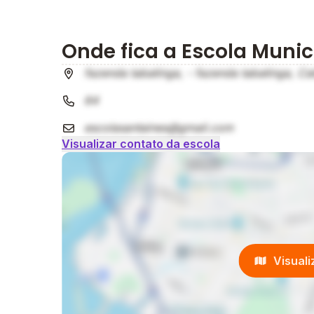
Onde fica a Escola Munic
fazenda tabatinga, - fazenda tabatinga, Ca
64
escolasantaines@gmail.com
Visualizar contato da escola
Visual