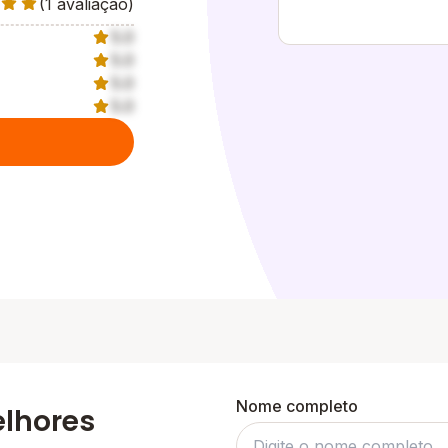
(1 avaliação)
5.0
5.0
5.0
5.0
Nome completo
elhores