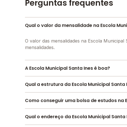
Perguntas frequentes
Qual o valor da mensalidade na Escola Muni
O valor das mensalidades na Escola Municipal
mensalidades.
A Escola Municipal Santa Ines é boa?
A Escola Municipal Santa Ines é bem avaliada 
Qual a estrutura da Escola Municipal Santa 
qualidade de ensino da instituição.
A escola recebeu avaliação de
5.0
em
partici
A Escola Municipal Santa Ines oferece toda a 
Como conseguir uma bolsa de estudos na Es
motivação dos estudantes
.
Alimentação, Refeitório, Sala de professores, P
Confira aqui
as avaliações feitas por alunos, p
Pesquise bolsas disponíveis no Melhor Escola 
Qual o endereço da Escola Municipal Santa 