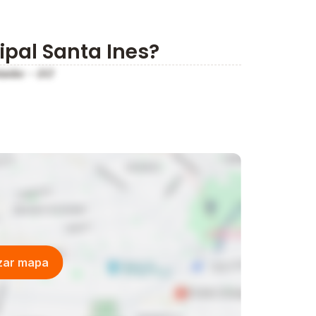
ipal Santa Ines?
talão - GO
izar mapa