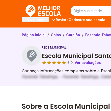
Melhor Escola
Revista
Cadastre sua escola
Como funciona
Página inicial
/
Goiás
/
Catalão
/
Fazenda Taba
REDE MUNICIPAL
Escola Municipal Sant
5.0
Ver avaliações
Conheça informações completas sobre a Escola
Fazenda Tabatinga, - Fazenda Tabatinga, Cata
Sobre a Escola Municipal