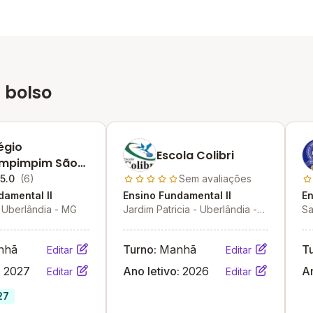
 bolso
égio
Escola Colibri
limpimpim São
hoal- Unidade Ii
5.0
(6)
Sem avaliações
damental II
Ensino Fundamental II
En
 Uberlândia - MG
Jardim Patricia - Uberlândia -
Sa
MG
nhã
Turno:
Manhã
T
Editar
Editar
:
2027
Ano letivo:
2026
An
Editar
Editar
27