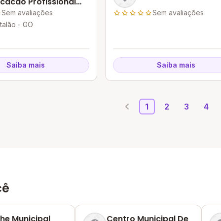
cacao Profissional
talao
Sem avaliações
Sem avaliações
talão - GO
Saiba mais
Saiba mais
1
2
3
4
cê
he Municipal
Centro Municipal De