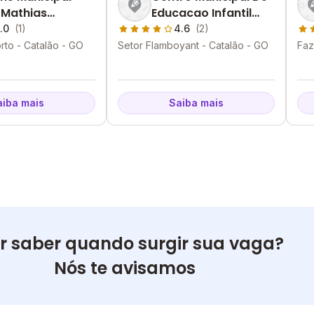
 Mathias
Educacao Infantil
uita
Joao Margon Vaz
.0
(1)
4.6
(2)
rto - Catalão - GO
Setor Flamboyant - Catalão - GO
Faz
GO
aiba mais
Saiba mais
r saber quando surgir sua vaga?
Nós te avisamos