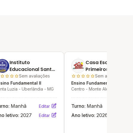
Instituto
Casa Escola
Educacional Santa
Primeiros Passos
Mônica
Sem avaliações
Sem avaliações
sino Fundamental II
Ensino Fundamental II
nta Luzia - Uberlândia - MG
Centro - Monte Alegre de
Minas - MG
urno:
Manhã
Turno:
Manhã
Editar
Editar
o letivo:
2027
Ano letivo:
2026
Editar
Editar