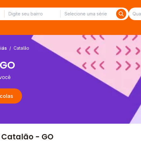
iás
/
Catalão
 GO
 você
colas
 Catalão - GO