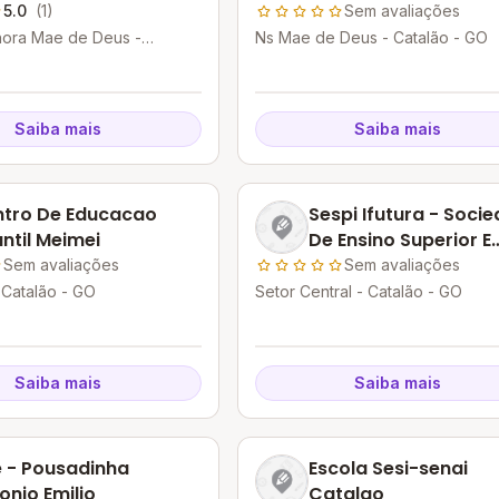
5.0
(1)
Sem avaliações
ora Mae de Deus -
Ns Mae de Deus - Catalão - GO
GO
Saiba mais
Saiba mais
tro De Educacao
Sespi Ifutura - Soci
antil Meimei
De Ensino Superior E
Profissional Ifutura
Sem avaliações
Sem avaliações
- Catalão - GO
Setor Central - Catalão - GO
Saiba mais
Saiba mais
 - Pousadinha
Escola Sesi-senai
onio Emilio
Catalao