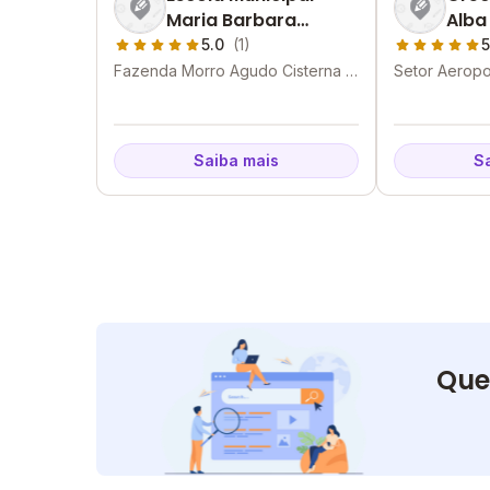
Maria Barbara
Alba
Sucena
Mesq
5.0
(1)
5
Fazenda Morro Agudo Cisterna -
Setor Aeropo
Catalão - GO
Saiba mais
S
Que