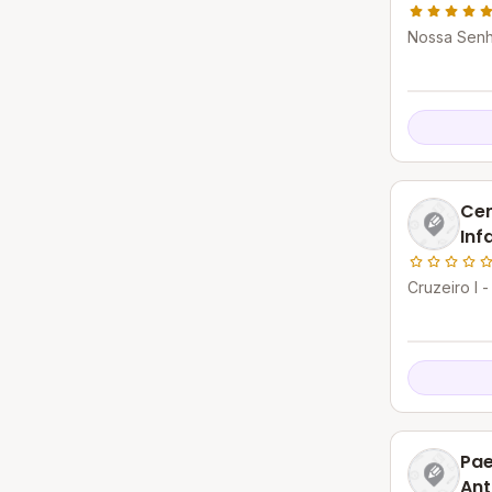
Nossa Senh
Catalão - 
Cen
Inf
Cruzeiro I 
Pae
Ant