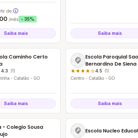
tir de:
,00
- 35%
/mês
Saiba mais
Saiba mais
ola Caminho Certo
Escola Paroquial Sa
a
Bernardino De Siena
4.3
(1)
4.5
(1)
inha - Catalão - GO
Centro - Catalão - GO
Saiba mais
Saiba mais
 - Colegio Sousa
Escola Nucleo Educa
ujo