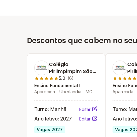
Descontos que cabem no seu
Colégio
Col
Pirlimpimpim São
Pir
Pachoal- Unidade Ii
Pac
5.0
(6)
Ensino Fundamental II
Ensino Fun
Aparecida - Uberlândia - MG
Aparecida -
Turno:
Manhã
Turno:
Ma
Editar
Ano letivo:
2027
Ano letivo
Editar
Vagas 2027
Vagas 20