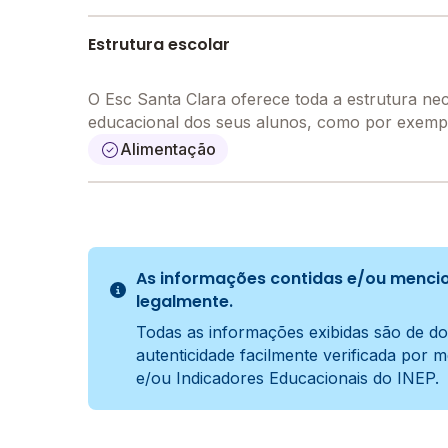
Estrutura escolar
O Esc Santa Clara oferece toda a estrutura ne
educacional dos seus alunos, como por exemp
Alimentação
As informações contidas e/ou mencio
legalmente.
Todas as informações exibidas são de do
autenticidade facilmente verificada por 
e/ou Indicadores Educacionais do INEP.