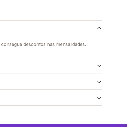
ê consegue descontos nas mensalidades.
s seus alunos, contendo: Alimentação, entre