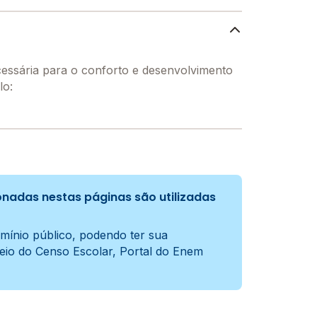
cessária para o conforto e desenvolvimento
lo:
nadas nestas páginas são utilizadas
mínio público, podendo ter sua
meio do Censo Escolar, Portal do Enem