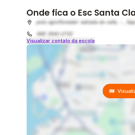
Onde fica o Esc Santa Cl
polo agroflorestal- estrada do cafe, - , Xap
(68) 3542-2732
Visualizar contato da escola
Visual