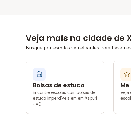
Veja mais na cidade de 
Busque por escolas semelhantes com base nas 
Bolsas de estudo
Mel
Encontre escolas com bolsas de
Veja 
estudo imperdíveis em em Xapuri
escol
- AC