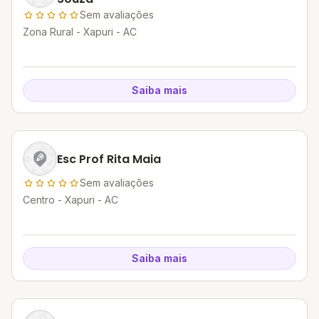
Sem avaliações
Zona Rural - Xapuri - AC
Saiba mais
Esc Prof Rita Maia
Sem avaliações
Centro - Xapuri - AC
Saiba mais