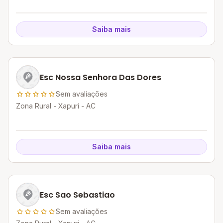
Saiba mais
Esc Nossa Senhora Das Dores
Sem avaliações
Zona Rural - Xapuri - AC
Saiba mais
Esc Sao Sebastiao
Sem avaliações