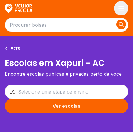
Melhor Escola
Acre
Escolas em Xapuri - AC
Encontre escolas públicas e privadas perto de você
Ver escolas