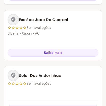
Esc Sao Joao Do Guarani
Sem avaliações
Siberia - Xapuri - AC
Saiba mais
Solar Das Andorinhas
Sem avaliações