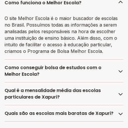
Como funciona o Melhor Escola?
O site Melhor Escola é o maior buscador de escolas
no Brasil. Possuímos todas as informações a serem
analisadas pelos responsáveis na hora de escolher
uma instituição de ensino básico. Além disso, com o
intuito de facilitar o acesso à educação particular,
criamos o Programa de Bolsa Melhor Escola.
Como conseguir bolsa de estudos com o
Melhor Escola?
O programa de bolsa do Melhor Escola disponibiliza
Qual é a mensalidade média das escolas
vagas com até 80% de desconto nas mensalidades.
particulares de Xapuri?
Para garantir a bolsa de estudo, os pais devem
escolher a escola mais adequada e pagar a pré-
A média da mensalidade em Xapuri é de R$ 1.599,00
Quais são as escolas mais baratas de Xapuri?
matrícula no site.
reais, sendo a mensalidade mais barata R$ 199,00 e a
mensalidade mais cara R$ 2.999,00.