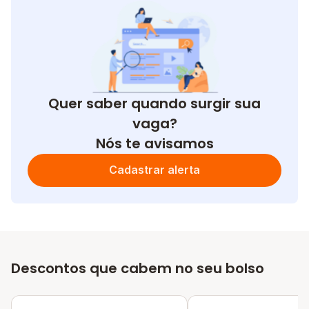
Quer saber quando surgir sua
vaga?
Nós te avisamos
Cadastrar alerta
Descontos que cabem no seu bolso