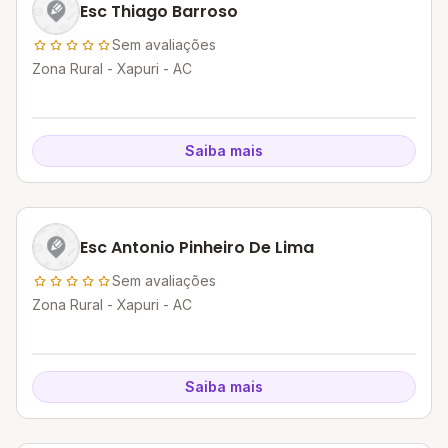
Esc Thiago Barroso
Sem avaliações
Zona Rural - Xapuri - AC
Saiba mais
Esc Antonio Pinheiro De Lima
Sem avaliações
Zona Rural - Xapuri - AC
Saiba mais