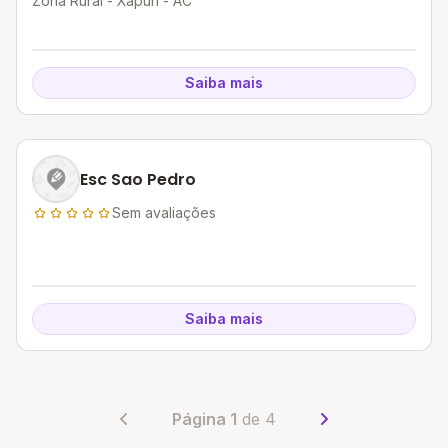
Zona Rural - Xapuri - AC
Saiba mais
Esc Sao Pedro
Sem avaliações
Saiba mais
Página 1
de 4