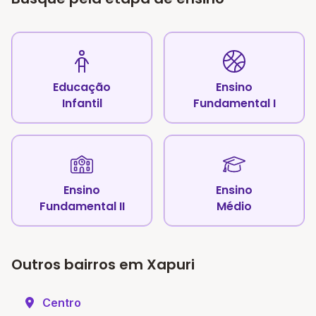
Educação
Ensino
Infantil
Fundamental I
Ensino
Ensino
Fundamental II
Médio
Outros bairros em Xapuri
Centro