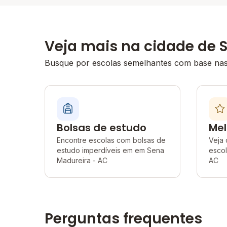
Veja mais na cidade de 
Busque por escolas semelhantes com base nas 
Bolsas de estudo
Mel
Encontre escolas com bolsas de
Veja 
estudo imperdíveis em em Sena
esco
Madureira - AC
AC
Perguntas frequentes