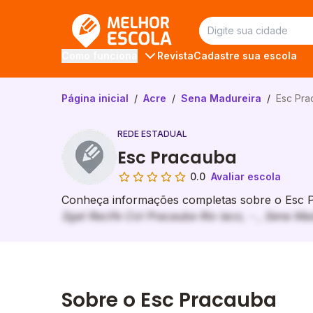
Melhor Escola
Revista
Cadastre sua escola
Como funciona
Página inicial
/
Acre
/
Sena Madureira
/
Esc Pra
REDE ESTADUAL
Esc Pracauba
0.0
Avaliar escola
Conheça informações completas sobre o Esc P
Sgal Recife Col Pracauba Rio Iaco, - , Sena Ma
Sobre o Esc Pracauba