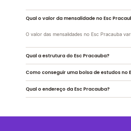
Qual o valor da mensalidade no Esc Praca
O valor das mensalidades no Esc Pracauba var
Qual a estrutura do Esc Pracauba?
O Esc Pracauba oferece toda a estrutura neces
Como conseguir uma bolsa de estudos no 
outras estruturas.
Pesquise bolsas disponíveis no Melhor Escola 
Qual o endereço da Esc Pracauba?
O Esc Pracauba fica em: sgal recife col pracau