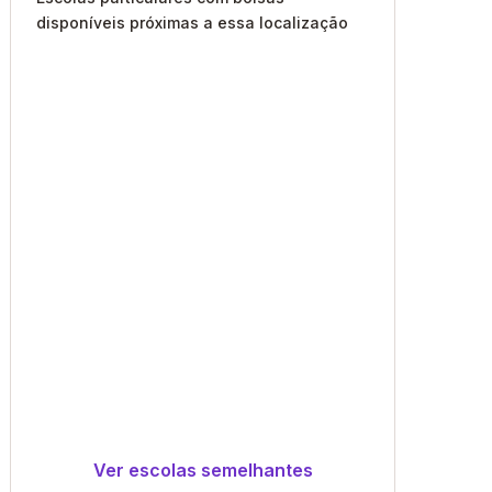
disponíveis próximas a essa localização
Ver escolas semelhantes