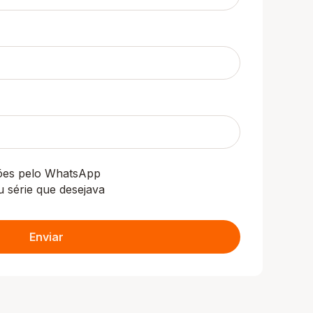
ções pelo WhatsApp
u série que desejava
Enviar