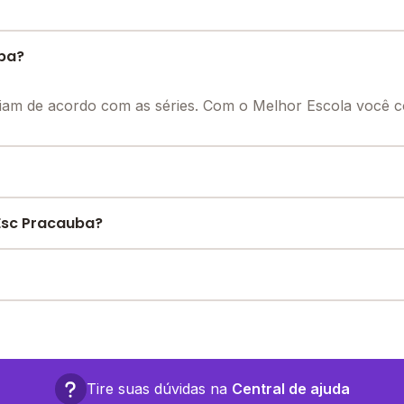
uba?
iam de acordo com as séries. Com o Melhor Escola você 
sária para o conforto e desenvolvimento educacional dos 
Esc Pracauba?
e encontre o melhor desconto para você.
ba rio iaco, - Sena Madureira - AC.
Tire suas dúvidas na
Central de ajuda