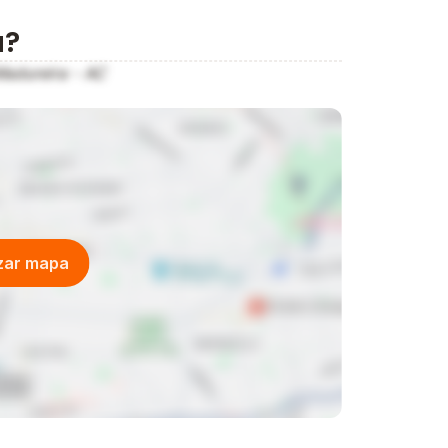
a?
 Madureira - AC
izar mapa