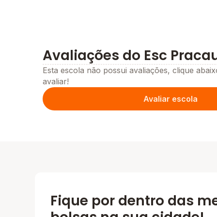
Avaliações do Esc Praca
Esta escola não possui avaliações, clique abaix
avaliar!
Avaliar escola
Fique por dentro das m