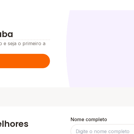
uba
o e seja o primeiro a
Nome completo
elhores