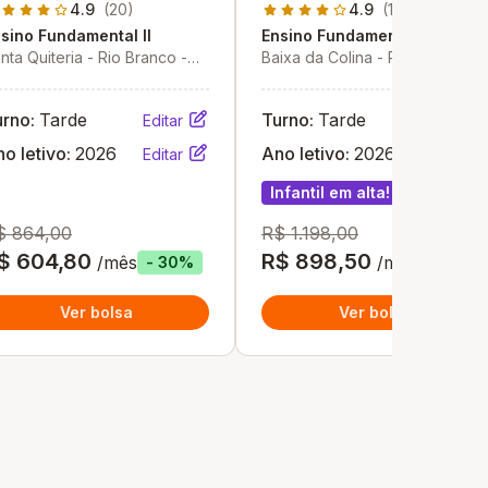
4.9
(20)
4.9
(12)
sino Fundamental II
Ensino Fundamental II
nta Quiteria - Rio Branco -
Baixa da Colina - Rio Branco -
C
AC
urno:
Tarde
Turno:
Tarde
Editar
Editar
o letivo:
2026
Ano letivo:
2026
Editar
Editar
Infantil em alta!
$ 864,00
R$ 1.198,00
$ 604,80
R$ 898,50
/mês
/mês
- 30%
- 25%
Ver bolsa
Ver bolsa