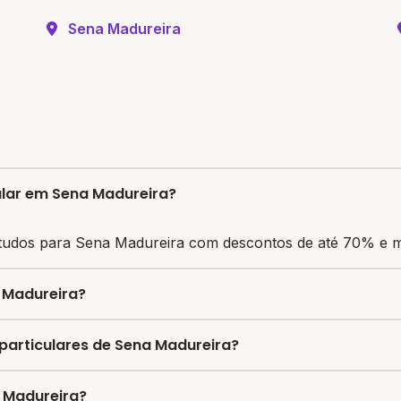
Sena Madureira
ular em Sena Madureira?
tudos para Sena Madureira com descontos de até 70% e me
 Madureira?
iliza vagas com até 80% de desconto nas mensalidades. Pa
 particulares de Sena Madureira?
quada e pagar a pré-matrícula no site.
e R$ 1.599,00 reais, sendo a mensalidade mais barata R$ 
a Madureira?