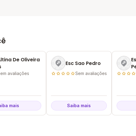
cê
ltina De Oliveira
E
Esc Sao Pedro
s
P
em avaliações
Sem avaliações
aiba mais
Saiba mais