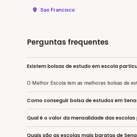
Sao Francisco
Perguntas frequentes
Existem bolsas de estudo em escola partic
O Melhor Escola tem as melhores bolsas de es
Como conseguir bolsa de estudos em Sena
O programa de bolsa do Melhor Escola disponib
Qual é o valor da mensalidade das escolas
responsáveis devem escolher a escola mais ade
A média da mensalidade em Sena Madureira é d
Quais são as escolas mais baratas de Sen