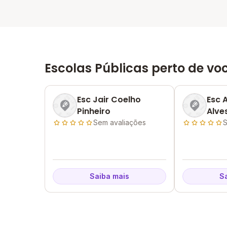
Escolas Públicas perto de vo
Esc Jair Coelho
Esc A
Pinheiro
Alve
Sem avaliações
S
Saiba mais
S