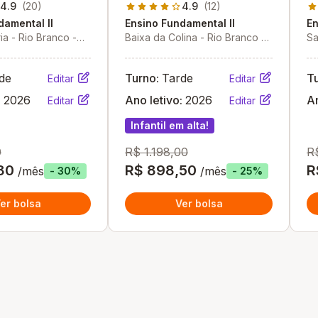
4.9
(20)
4.9
(12)
damental II
Ensino Fundamental II
En
ia - Rio Branco -
Baixa da Colina - Rio Branco -
Sa
AC
A
de
Turno:
Tarde
T
Editar
Editar
:
2026
Ano letivo:
2026
An
Editar
Editar
Infantil em alta!
0
R$ 1.198,00
R
80
R$ 898,50
R
/mês
/mês
- 30%
- 25%
er bolsa
Ver bolsa