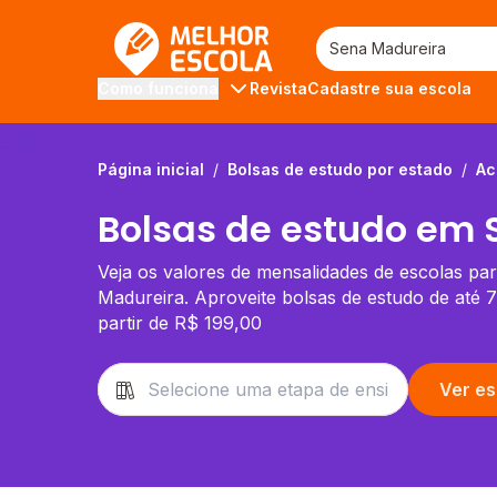
Melhor Escola
Revista
Cadastre sua escola
Como funciona
Página inicial
/
Bolsas de estudo por estado
/
Ac
Bolsas de estudo em 
Veja os valores de mensalidades de escolas pa
Madureira. Aproveite bolsas de estudo de até
partir de R$ 199,00
Ver es