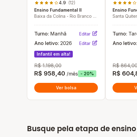
4.9
(12)
Ensino Fundamental II
Ensino Fun
Baixa da Colina - Rio Branco -
Santa Quiter
AC
AC
Turno:
Manhã
Turno:
Tar
Editar
Ano letivo:
2026
Ano letivo
Editar
Infantil em alta!
R$ 1.198,00
R$ 864,0
R$ 958,40
R$ 604,
/mês
- 20%
Ver bolsa
V
Busque pela etapa de ensino