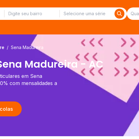
re
/
Sena Madureira
Sena Madureira - AC
rticulares em Sena
 70% com mensalidades a
colas