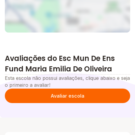
Avaliações do Esc Mun De Ens
Fund Maria Emilia De Oliveira
Esta escola não possui avaliações, clique abaixo e seja
o primeiro a avaliar!
Avaliar escola