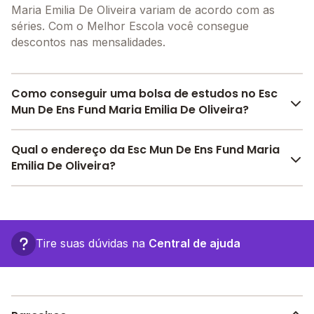
Maria Emilia De Oliveira variam de acordo com as
séries. Com o Melhor Escola você consegue
descontos nas mensalidades.
Como conseguir uma bolsa de estudos no Esc
Mun De Ens Fund Maria Emilia De Oliveira?
Pesquise bolsas disponíveis no Melhor Escola e
Qual o endereço da Esc Mun De Ens Fund Maria
encontre o melhor desconto para você.
Emilia De Oliveira?
O Esc Mun De Ens Fund Maria Emilia De Oliveira fica
em: sitio canafistula, - Serra da Raiz - PB.
Tire suas dúvidas na
Central de ajuda