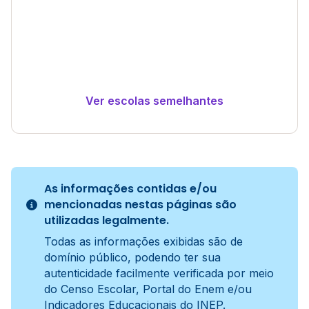
Ver escolas semelhantes
As informações contidas e/ou
mencionadas nestas páginas são
utilizadas legalmente.
Todas as informações exibidas são de
domínio público, podendo ter sua
autenticidade facilmente verificada por meio
do Censo Escolar, Portal do Enem e/ou
Indicadores Educacionais do INEP.