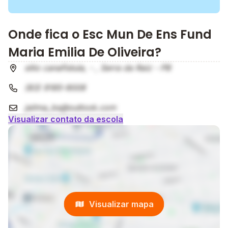
Onde fica o Esc Mun De Ens Fund
Maria Emilia De Oliveira?
sitio canafistula, - , Serra da Raiz - PB
(83) 9185-9008
jailma_bs@outlook.com
Visualizar contato da escola
Visualizar mapa