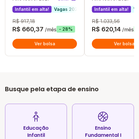
Infantil em alta!
Vagas 2027
Infantil em alta!
Va
R$ 917,18
R$ 1.033,56
R$ 660,37
R$ 620,14
/mês
/mês
- 28%
-
Ver bolsa
Ver bolsa
Busque pela etapa de ensino
Educação
Ensino
Infantil
Fundamental I