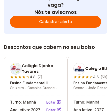
vaga?
Nós te avisamos
Cadastrar alerta
Descontos que cabem no seu bolso
Colégio Djanira
Colégio Eth
Tavares
4.8
(7)
4.5
(58)
Ensino Fundamental II
Ensino Fundamental I
Cruzeiro - Campina Grande -
Centro - João Pessoa 
PB
Turno:
Manhã
Turno:
Manhã
Editar
Ano letivo:
2027
Ano letivo:
2027
Editar