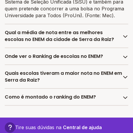
Sistema de Seleção Unificada (SiSU) e também para
quem pretende concorrer a uma bolsa no Programa
Universidade para Todos (ProUni). (Fonte: Mec).
Qual a média de nota entre as melhores
escolas no ENEM da cidade de Serra da Raiz?
A média de nota no ENEM entre as melhores escolas
Onde ver o Ranking de escolas no ENEM?
da cidade de Serra da Raiz é 482.29, sendo que a
mesma média de nota no estado de Paraíba é 586.45
No Melhor Escola você encontra o último ranking
Quais escolas tiveram a maior nota no ENEM em
e no Brasil é 606.37.
divulgado pelo INEP das escolas por nota no ENEM e
Serra da Raiz?
encontrar as melhores escolas com bolsas de
estudos.
As escolas com as maiores notas no ENEM em Serra
Como é montado o ranking do ENEM?
da Raiz são:
- Eeefm Maria Jose Miranda Burity
O Ranking do ENEM é montado considerando os
últimos dados divulgados pelo INEP, em 2024,
considerando a média das notas das provas objetivas
Tire suas dúvidas na
Central de ajuda