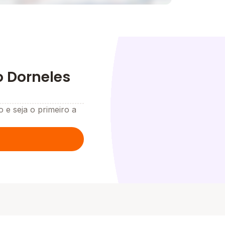
o Dorneles
o e seja o primeiro a