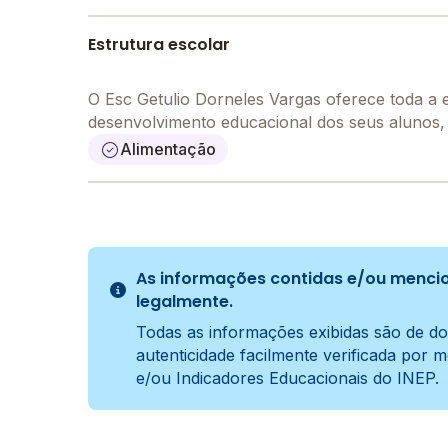
Estrutura escolar
O Esc Getulio Dorneles Vargas oferece toda a 
desenvolvimento educacional dos seus alunos
Alimentação
As informações contidas e/ou mencio
legalmente.
Todas as informações exibidas são de do
autenticidade facilmente verificada por 
e/ou Indicadores Educacionais do INEP.