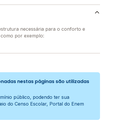
estrutura necessária para o conforto e
, como por exemplo:
nadas nestas páginas são utilizadas
mínio público, podendo ter sua
meio do Censo Escolar, Portal do Enem