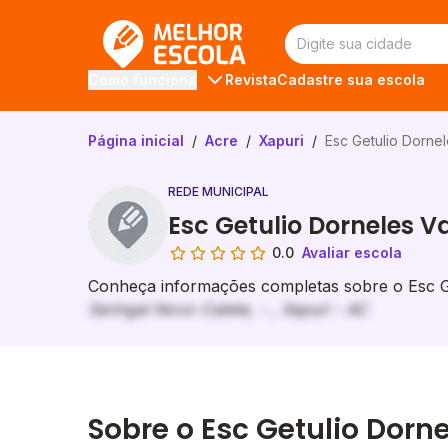
Melhor Escola
Revista
Cadastre sua escola
Como funciona
Página inicial
/
Acre
/
Xapuri
/
Esc Getulio Dorne
REDE MUNICIPAL
Esc Getulio Dorneles V
0.0
Avaliar escola
Conheça informações completas sobre o Esc Ge
Seringal Novo Catete, - , Xapuri - AC
Sobre o Esc Getulio Dorn