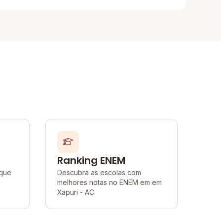
Ranking ENEM
 que
Descubra as escolas com
melhores notas no ENEM em em
Xapuri - AC