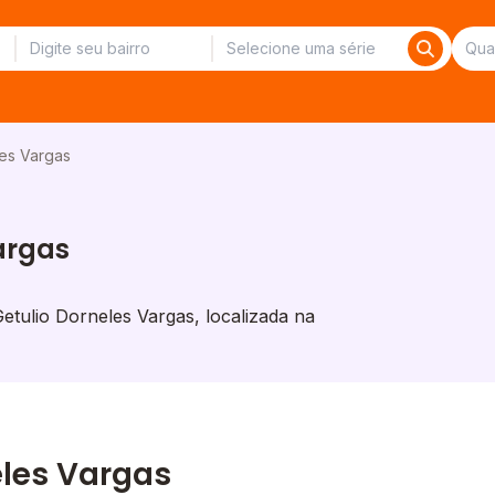
les Vargas
argas
tulio Dorneles Vargas, localizada na
eles Vargas