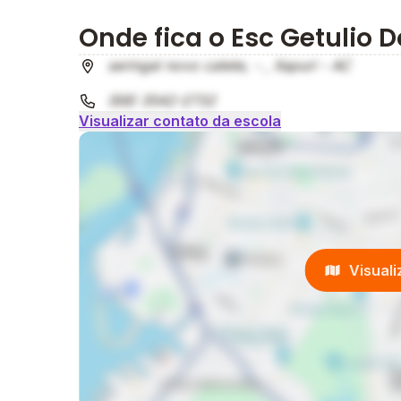
Onde fica o Esc Getulio 
seringal novo catete, - , Xapuri - AC
(68) 3542-2732
Visualizar contato da escola
Visual