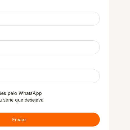
ções pelo WhatsApp
u série que desejava
Enviar