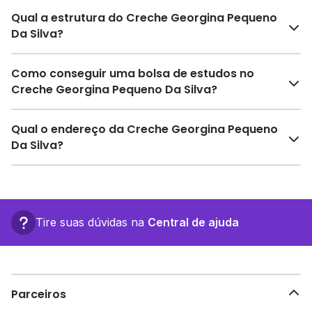
Qual a estrutura do Creche Georgina Pequeno
Da Silva?
O Creche Georgina Pequeno Da Silva oferece toda a
Como conseguir uma bolsa de estudos no
estrutura necessária para o conforto e
Creche Georgina Pequeno Da Silva?
desenvolvimento educacional dos seus alunos,
contendo: Alimentação, Pátio Coberto, Parquinho,
Pesquise bolsas disponíveis no Melhor Escola e
Qual o endereço da Creche Georgina Pequeno
Refeitório, Pátio Descoberto, Banda larga, Internet,
encontre o melhor desconto para você.
Da Silva?
entre outras estruturas.
O Creche Georgina Pequeno Da Silva fica em: rua
djalma dutra, SN - Ingá - PB.
Tire suas dúvidas na
Central de ajuda
Parceiros