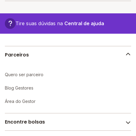
mensalidade mais cara R$ 2.999,00.
As escolas com mensalidades mais baratas de Ingá
oferecem vagas a partir de R$ 199,00,
confira a lista
aqui.
Tire suas dúvidas na
Central de ajuda
Parceiros
Quero ser parceiro
Blog Gestores
Área do Gestor
Encontre bolsas