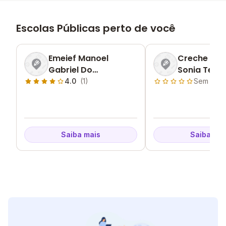
Escolas Públicas perto de você
Emeief Manoel
Creche Mun
Gabriel Do
Sonia Tertu
Nascimento
4.0
(1)
Sem aval
Saiba mais
Saiba mai