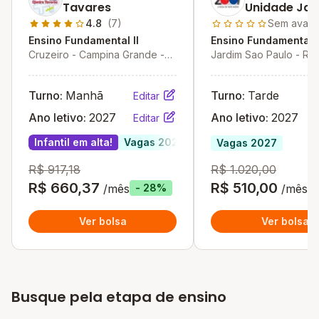
Tavares
Unidade Jar
São Paulo
4.8
(7)
Sem avali
Ensino Fundamental II
Ensino Fundamental I
Cruzeiro - Campina Grande -
Jardim Sao Paulo - Rec
PB
Turno:
Manhã
Turno:
Tarde
Editar
Ano letivo:
2027
Ano letivo:
2027
Editar
Infantil em alta!
Vagas 2027
Vagas 2027
R$ 917,18
R$ 1.020,00
R$ 660,37
R$ 510,00
/mês
/mês
- 28%
Ver bolsa
Ver bolsa
Busque pela etapa de ensino