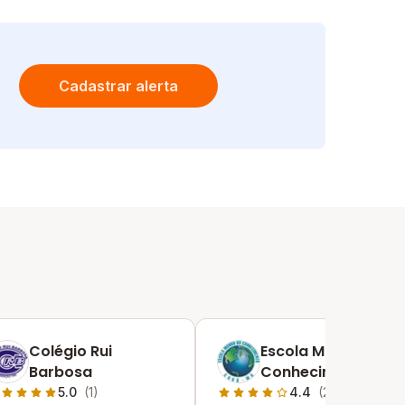
Cadastrar alerta
Colégio Rui
Escola Mundo Do
Barbosa
Conhecimento
5.0
(1)
4.4
(2)