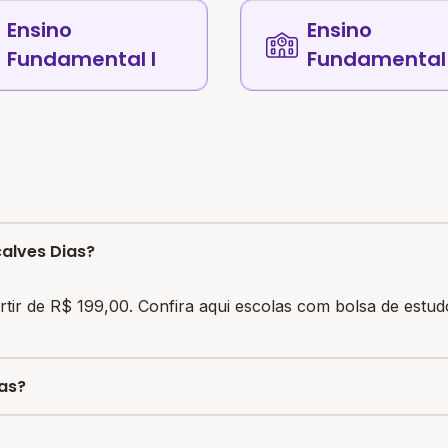
Ensino
Ensino
Fundamental I
Fundamental 
alves Dias?
tir de R$ 199,00. Confira aqui escolas com bolsa de estu
as?
lhores avaliadas em
Gonçalves Dias
.