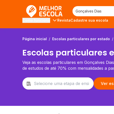
Melhor Escola
Revista
Cadastre sua escola
Como funciona
Página inicial
/
Escolas particulares por estado
/
Escolas particulares
Veja as escolas particulares em Gonçalves Dias
de estudos de até 70% com mensalidades a par
Ver es