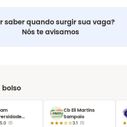
r saber quando surgir sua vaga?
Nós te avisamos
 bolso
fam
Cb Eli Martins
versidade
Sampaio
ntil Angélica De
5.0
(1)
3.1
(1)