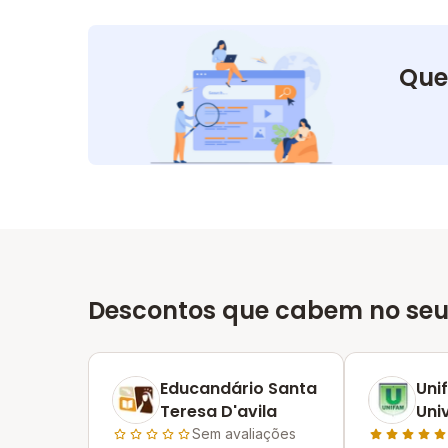
Que
Descontos que cabem no seu
Educandário Santa
Uni
Teresa D'avila
Uni
Infa
Sem avaliações