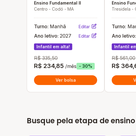
Mou
Ensino Fundamental II
Ensino Fun
Centro - Codó - MA
Tresidela -
Turno:
Manhã
Turno:
Ma
Editar
Ano letivo:
2027
Ano letivo
Editar
Infantil em alta!
Infantil em
R$ 335,50
R$ 561,00
R$ 234,85
R$ 364,
/mês
- 30%
Ver bolsa
V
Busque pela etapa de ensino