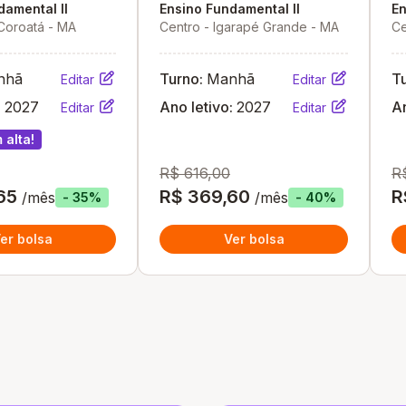
ra
damental II
Ensino Fundamental II
En
 Coroatá - MA
Centro - Igarapé Grande - MA
Ce
nhã
Turno:
Manhã
T
Editar
Editar
:
2027
Ano letivo:
2027
An
Editar
Editar
 alta!
R$ 616,00
R
65
R$ 369,60
R
/mês
/mês
- 35%
- 40%
er bolsa
Ver bolsa