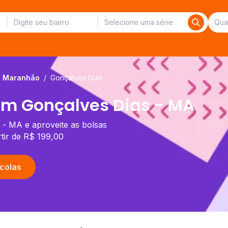
Maranhão
/
Gonçalves Dias
 em Gonçalves Dias - MA
 - MA e aproveite as bolsas
tir de R$ 199,00
colas