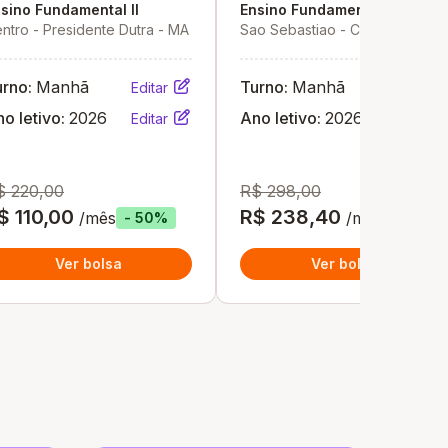
sino Fundamental II
Ensino Fundamental II
ntro - Presidente Dutra - MA
Sao Sebastiao - Codó - MA
urno:
Manhã
Turno:
Manhã
Editar
Editar
o letivo:
2026
Ano letivo:
2026
Editar
Editar
$ 220,00
R$ 298,00
$ 110,00
R$ 238,40
/mês
/mês
- 50%
- 20%
Ver bolsa
Ver bolsa