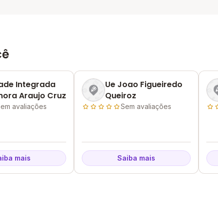
cê
ade Integrada
Ue Joao Figueiredo
nora Araujo Cruz
Queiroz
em avaliações
Sem avaliações
aiba mais
Saiba mais