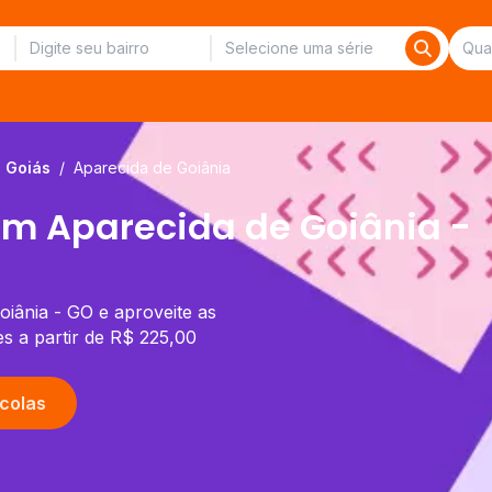
Goiás
/
Aparecida de Goiânia
 em Aparecida de Goiânia -
oiânia - GO e aproveite as
s a partir de R$ 225,00
colas