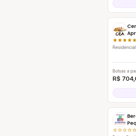
Cen
Apr
Residencial
Aparecida 
Bolsas a par
R$ 704,
Ber
Peq