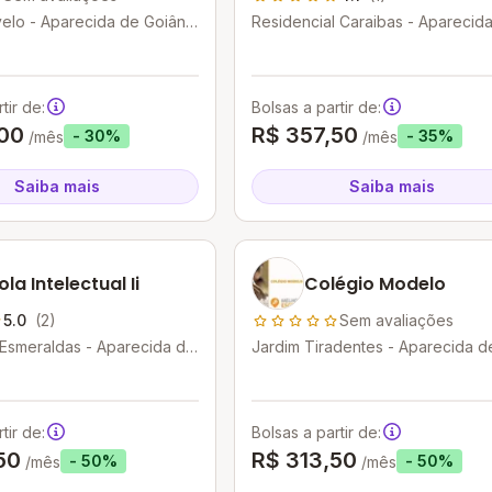
elo - Aparecida de Goiânia
Residencial Caraibas - Aparecid
Goiânia - GO
tir de:
Bolsas a partir de:
00
R$ 357,50
- 30%
- 35%
/mês
/mês
Saiba mais
Saiba mais
ola Intelectual Ii
Colégio Modelo
5.0
(2)
Sem avaliações
 Esmeraldas - Aparecida de
Jardim Tiradentes - Aparecida d
O
Goiânia - GO
tir de:
Bolsas a partir de:
50
R$ 313,50
- 50%
- 50%
/mês
/mês