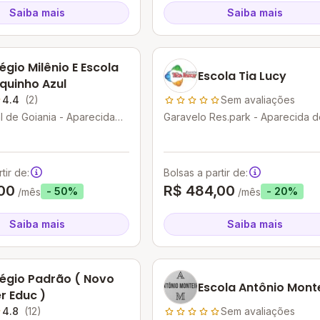
Saiba mais
Saiba mais
égio Milênio E Escola
Escola Tia Lucy
quinho Azul
4.4
(2)
Sem avaliações
 de Goiania - Aparecida
Garavelo Res.park - Aparecida d
 - GO
Goiânia - GO
tir de:
Bolsas a partir de:
00
R$ 484,00
- 50%
- 20%
/mês
/mês
Saiba mais
Saiba mais
égio Padrão ( Novo
Escola Antônio Mont
er Educ )
4.8
(12)
Sem avaliações