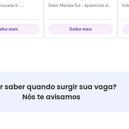
ourada Iii -
Setor Marista Sul - Aparecida de
Ind
 Goiânia - GO
Goiânia - GO
Goi
aiba mais
Saiba mais
r saber quando surgir sua vaga?
Nós te avisamos