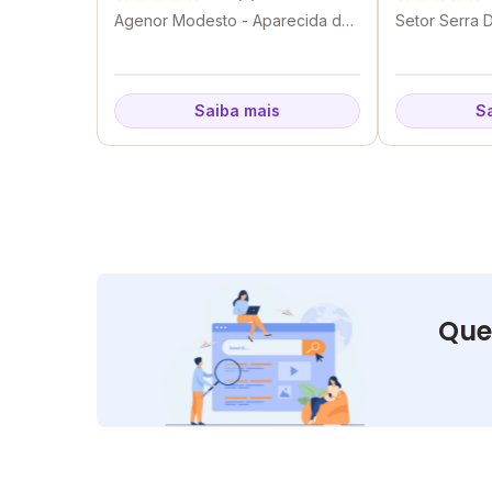
Guimaraes Da Silva
Agenor Modesto - Aparecida de
Setor Serra D
Goiânia - GO
Aparecida de
Saiba mais
S
Que