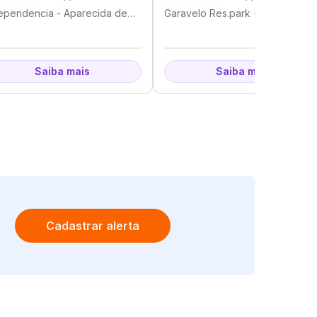
ependencia - Aparecida de
Garavelo Res.park - Aparecida
ânia - GO
de Goiânia - GO
Saiba mais
Saiba mais
Cadastrar alerta