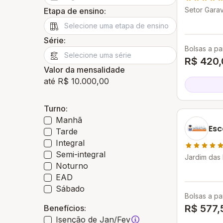
Setor Garav
Etapa de ensino:
- GO
Série:
Bolsas a par
R$ 420,
Valor da mensalidade
até R$ 10.000,00
Turno:
Manhã
Esc
Tarde
Integral
Semi-integral
Jardim das
Noturno
Goiânia - G
EAD
Sábado
Bolsas a par
R$ 577,
Benefícios:
Isenção de Jan/Fev