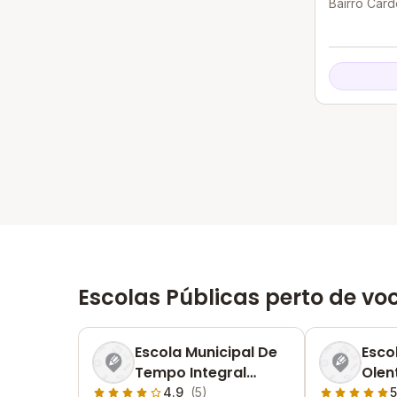
Bairro Card
Goiânia - G
Escolas Públicas perto de vo
Escola Municipal De
Esco
Tempo Integral
Olen
Professora Vinovita
Cos
4.9
(5)
5