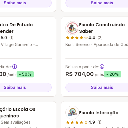
Saiba mais
Saiba mais
tro De Estudo
Escola Construindo
ender
Saber
5.0
(1)
4.4
(2)
 Village Garavelo -
Buriti Sereno - Aparecida de Goiâ
de Goiânia - GO
GO
tir de:
Bolsas a partir de:
00
R$ 704,00
- 50%
- 20%
/mês
/mês
Saiba mais
Saiba mais
çário Escola Os
Escola Interação
ueninos
Sem avaliações
4.9
(1)