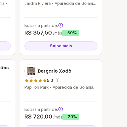
ia -
Jardim Riviera - Aparecida de Goiânia
- GO
Bolsas a partir de:
R$ 357,50
- 50%
/mês
Saiba mais
sões
Berçario Xodó
5.0
(1)
Papillon Park - Aparecida de Goiânia -
GO
Bolsas a partir de:
R$ 720,00
- 20%
/mês