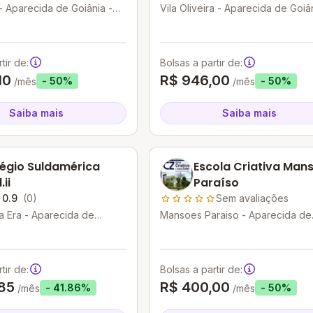
- Aparecida de Goiânia -
Vila Oliveira - Aparecida de Goiân
GO
tir de:
Bolsas a partir de:
10
R$ 946,00
- 50%
- 50%
/mês
/mês
Saiba mais
Saiba mais
égio Suldamérica
Escola Criativa Man
.ii
Paraíso
0.9
(0)
Sem avaliações
a Era - Aparecida de
Mansoes Paraiso - Aparecida de
O
Goiânia - GO
tir de:
Bolsas a partir de:
85
R$ 400,00
- 41.86%
- 50%
/mês
/mês