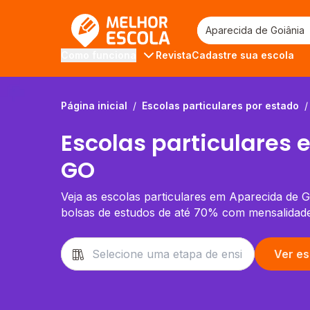
Melhor Escola
Revista
Cadastre sua escola
Como funciona
Página inicial
/
Escolas particulares por estado
/
Escolas particulares
GO
Veja as escolas particulares em Aparecida de G
bolsas de estudos de até 70% com mensalidade
Ver es