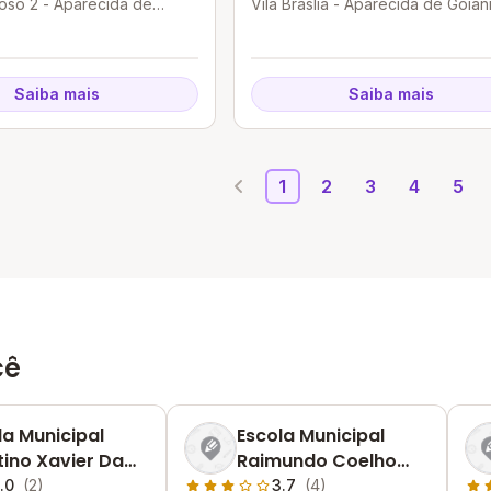
oso 2 - Aparecida de
Vila Braslia - Aparecida de Goiâni
O
GO
Saiba mais
Saiba mais
1
2
3
4
5
cê
la Municipal
Escola Municipal
tino Xavier Da
Raimundo Coelho
ta
Dos Santos
.0
(2)
3.7
(4)