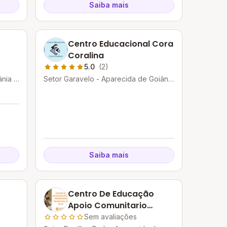
Saiba mais
Centro Educacional Cora
Coralina
5.0
(2)
nia -
Setor Garavelo - Aparecida de Goiânia
- GO
Saiba mais
Centro De Educação
Apoio Comunitario
Mauro Jose Da Silva
Sem avaliações