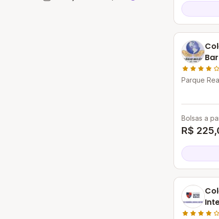
Col
Bar
Parque Real
de Goiânia
Bolsas a par
R$ 225,
Col
Int