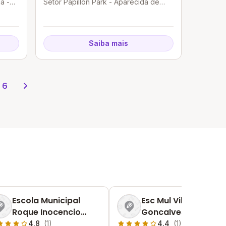
a -
Setor Papillon Park - Aparecida de
Goiânia - GO
Saiba mais
6
Escola Municipal
Esc Mul Vilmar
Roque Inocencio
Goncalves Da Silva
Mendes
4.8
(1)
4.4
(1)