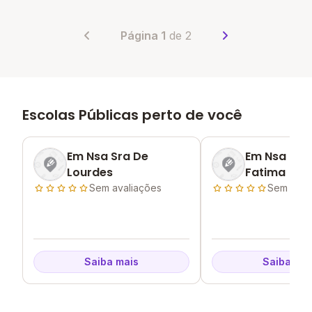
Página 1
de 2
Escolas Públicas perto de você
Em Nsa Sra De
Em Nsa Sra
Lourdes
Fatima
Sem avaliações
Sem aval
Saiba mais
Saiba mai