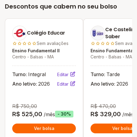
Descontos que cabem no seu bolso
Ce Castelin
Colégio Educar
Saber
Sem avaliações
Sem avali
Ensino Fundamental II
Ensino Fundamental I
Centro - Balsas - MA
Centro - Balsas - MA
Turno:
Integral
Turno:
Tarde
Editar
Ano letivo:
2026
Ano letivo:
2026
Editar
R$ 750,00
R$ 470,00
R$ 525,00
R$ 329,00
/mês
/mês
- 30%
Ver bolsa
Ver bolsa