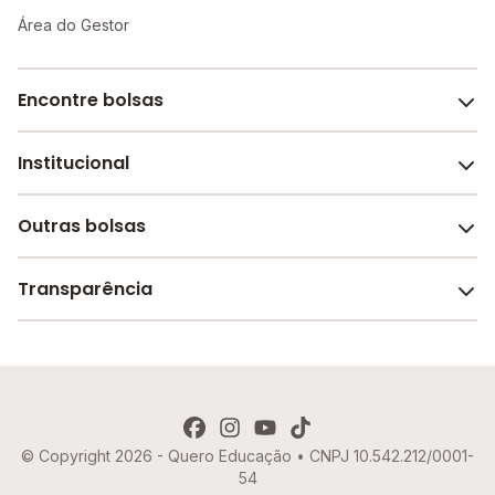
Área do Gestor
Encontre bolsas
Institucional
Melhores escolas de São Paulo
Escolas por cidade e bairro
Outras bolsas
Sobre o Melhor Escola
Bolsas de estudo em escolas
Revista Melhor Escola
Transparência
Faculdades e universidades
Trabalhe conosco
Escolas de inglês
Termos de uso
Aviso de Privacidade
© Copyright 2026 - Quero Educação • CNPJ 10.542.212/0001-
Política de Cookies
54