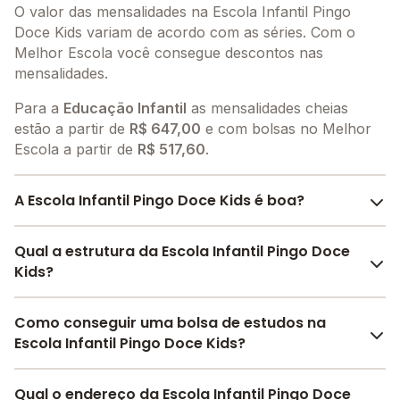
O valor das mensalidades na Escola Infantil Pingo
Doce Kids variam de acordo com as séries. Com o
Melhor Escola você consegue descontos nas
mensalidades.
Para a
Educação Infantil
as mensalidades cheias
estão a partir de
R$ 647,00
e com bolsas no Melhor
Escola a partir de
R$ 517,60
.
A Escola Infantil Pingo Doce Kids é boa?
A Escola Infantil Pingo Doce Kids é bem avaliada por
Qual a estrutura da Escola Infantil Pingo Doce
pais, alunos e funcionários da escola, com uma
Kids?
avaliação média de 5.0
, que reflete o preparo e
qualidade de ensino da instituição.
A Escola Infantil Pingo Doce Kids oferece toda a
Como conseguir uma bolsa de estudos na
A escola recebeu avaliação de
5.0
em
participação
estrutura necessária para o conforto e
Escola Infantil Pingo Doce Kids?
da comunidade
,
5.0
em
estrutura física
,
5.0
em
desenvolvimento educacional dos seus alunos,
desenvolvimento socioemocional
e
5.0
em
contendo: Alimentação, Pátio Coberto, Área Verde,
O Melhor Escola oferece descontos para a Escola
motivação dos estudantes
Qual o endereço da Escola Infantil Pingo Doce
.