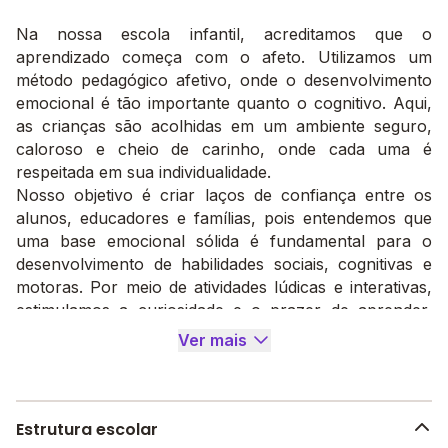
Na nossa escola infantil, acreditamos que o
aprendizado começa com o afeto. Utilizamos um
método pedagógico afetivo, onde o desenvolvimento
emocional é tão importante quanto o cognitivo. Aqui,
as crianças são acolhidas em um ambiente seguro,
caloroso e cheio de carinho, onde cada uma é
respeitada em sua individualidade.
Nosso objetivo é criar laços de confiança entre os
alunos, educadores e famílias, pois entendemos que
uma base emocional sólida é fundamental para o
desenvolvimento de habilidades sociais, cognitivas e
motoras. Por meio de atividades lúdicas e interativas,
estimulamos a curiosidade e o prazer de aprender,
sempre levando em conta o ritmo e as necessidades
Ver mais
de cada criança.
Acreditamos que, quando as crianças se sentem
amadas e seguras, elas têm mais liberdade para
explorar, se expressar e construir seus
Estrutura escolar