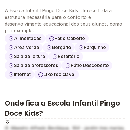
conhecimentos de forma natural. Aqui, o acolhimento
é a chave para o sucesso na educação.
A Escola Infantil Pingo Doce Kids oferece toda a
Venha nos conhecer e ofereça ao seu filho uma
estrutura necessária para o conforto e
educação baseada no carinho, respeito e aprendizado
desenvolvimento educacional dos seus alunos, como
afetivo!
por exemplo:
"Matrículas Abertas! Venha fazer parte da nossa
Alimentação
Pátio Coberto
família e proporcionar ao seu filho um ambiente
acolhedor, divertido e cheio de aprendizado."
Área Verde
Berçário
Parquinho
Sala de leitura
Refeitório
Sala de professores
Pátio Descoberto
Internet
Lixo reciclável
Onde fica a Escola Infantil Pingo
Doce Kids?
R. Maestro Alfredo Beviláqua, 164 - jardim tres marias,