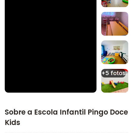
Imagem 1
Imagem 2
Imagem 3
+5 fotos
Imagem principal da galeria
Imagem 4
Sobre a Escola Infantil Pingo Doce
Kids