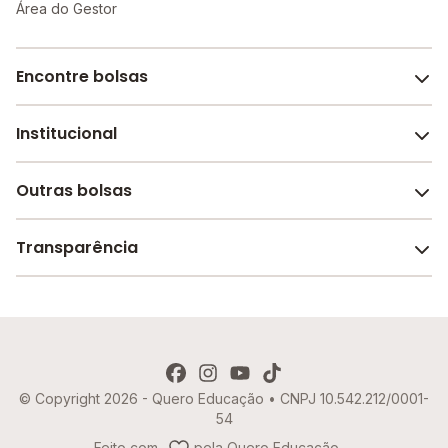
Área do Gestor
Encontre bolsas
Institucional
Melhores escolas de São Paulo
Escolas por cidade e bairro
Outras bolsas
Sobre o Melhor Escola
Bolsas de estudo em escolas
Revista Melhor Escola
Transparência
Faculdades e universidades
Trabalhe conosco
Escolas de inglês
Termos de uso
Aviso de Privacidade
© Copyright 2026 - Quero Educação • CNPJ 10.542.212/0001-
Política de Cookies
54
Imprensa
Feito com
pela Quero Educação