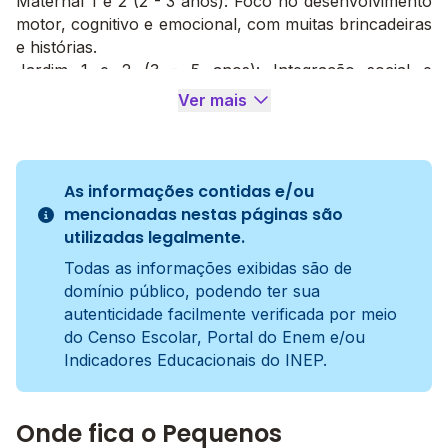
Maternal 1 e 2 (2 - 3 anos): Foco no desenvolvimento
motor, cognitivo e emocional, com muitas brincadeiras
e histórias.
Jardim 1 e 2 (3 - 5 anos): Integração social e
exploração da identidade, com introdução à escrita e
Ver mais
matemática de forma lúdica.
Pré (5 - 6 anos): Reconhecimento de letras e
números, comunicação de ideias e valorização do
meio ambiente.
As informações contidas e/ou
Venha conhecer o Pequenos Aprendizes e
mencionadas nestas páginas são
proporcione ao seu filho uma educação que valoriza
utilizadas legalmente.
o brincar e o aprender!
Todas as informações exibidas são de
domínio público, podendo ter sua
autenticidade facilmente verificada por meio
do Censo Escolar, Portal do Enem e/ou
Indicadores Educacionais do INEP.
Onde fica o Pequenos