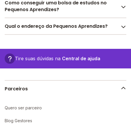
Como conseguir uma bolsa de estudos no
Pequenos Aprendizes?
Pesquise bolsas disponíveis no Melhor Escola e
Qual o endereço da Pequenos Aprendizes?
encontre o melhor desconto para você.
O Pequenos Aprendizes fica em: R. Miguel Jurno, 81 -
São Paulo - SP.
Tire suas dúvidas na
Central de ajuda
Parceiros
Quero ser parceiro
Blog Gestores