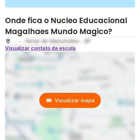
Onde fica o Nucleo Educacional
Magalhaes Mundo Magico?
, - , Ferraz de Vasconcelos - SP
Visualizar contato da escola
Visualizar mapa