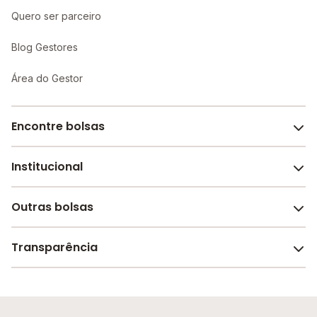
Quero ser parceiro
Blog Gestores
Área do Gestor
Encontre bolsas
Institucional
Melhores escolas de São Paulo
Escolas por cidade e bairro
Outras bolsas
Sobre o Melhor Escola
Bolsas de estudo em escolas
Revista Melhor Escola
Transparência
Faculdades e universidades
Trabalhe conosco
Escolas de inglês
Termos de uso