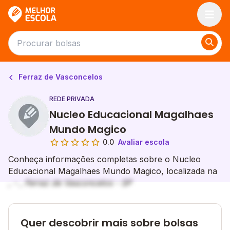
Melhor Escola
Ferraz de Vasconcelos
REDE PRIVADA
Nucleo Educacional Magalhaes
Mundo Magico
0.0
Avaliar escola
Conheça informações completas sobre o Nucleo
Educacional Magalhaes Mundo Magico, localizada na
, - , Ferraz de Vasconcelos - SP
Quer descobrir mais sobre bolsas