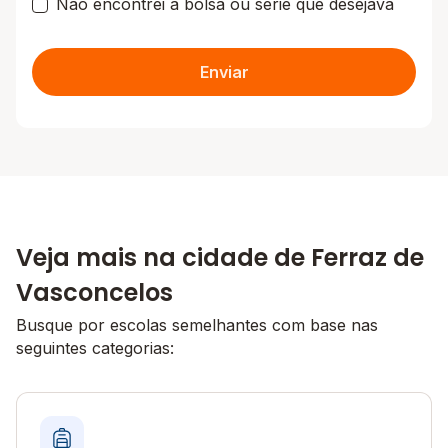
Não encontrei a bolsa ou série que desejava
Enviar
Veja mais na cidade de Ferraz de
Vasconcelos
Busque por escolas semelhantes com base nas
seguintes categorias: