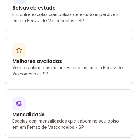
Bolsas de estudo
Encontre escolas com bolsas de estudo imperdíveis
em em Ferraz de Vasconcelos - SP
Melhores avaliadas
Veja o ranking das melhores escolas em em Ferraz de
Vasconcelos - SP
Mensalidade
Escolas com mensalidades que cabem no seu bolso
em em Ferraz de Vasconcelos - SP