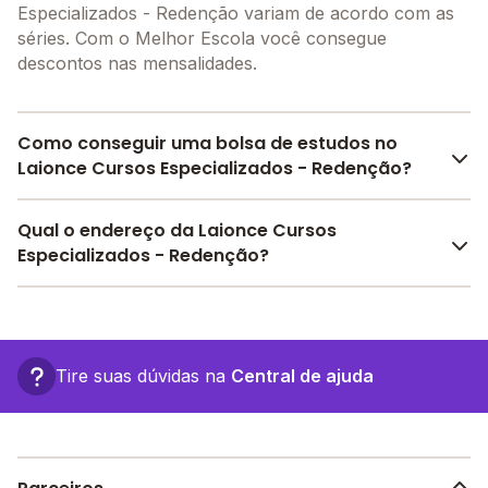
Especializados - Redenção variam de acordo com as
séries. Com o Melhor Escola você consegue
descontos nas mensalidades.
Como conseguir uma bolsa de estudos no
Laionce Cursos Especializados - Redenção?
Pesquise bolsas disponíveis no Melhor Escola e
Qual o endereço da Laionce Cursos
encontre o melhor desconto para você.
Especializados - Redenção?
O Laionce Cursos Especializados - Redenção fica em:
Av. Brasil, 2454 - Redenção - PA.
Tire suas dúvidas na
Central de ajuda