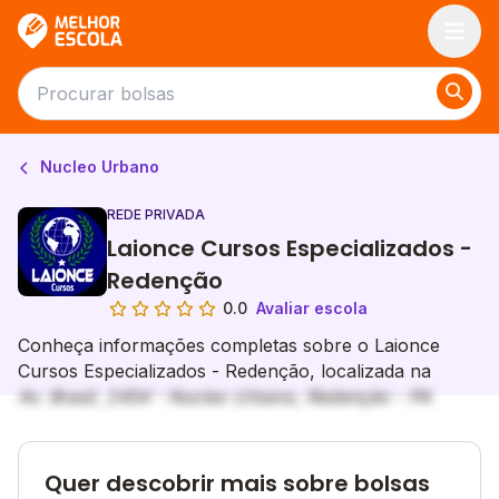
Melhor Escola
Nucleo Urbano
REDE PRIVADA
Laionce Cursos Especializados -
Redenção
0.0
Avaliar escola
Conheça informações completas sobre o Laionce
Cursos Especializados - Redenção, localizada na
Av. Brasil, 2454 - Nucleo Urbano, Redenção - PA
Quer descobrir mais sobre bolsas