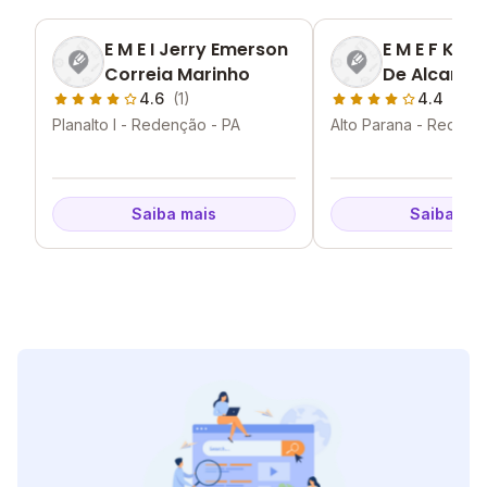
E M E I Jerry Emerson
E M E F Kya
Correia Marinho
De Alcanta
4.6
(1)
4.4
(2)
Planalto I - Redenção - PA
Alto Parana - Redenç
Saiba mais
Saiba mai