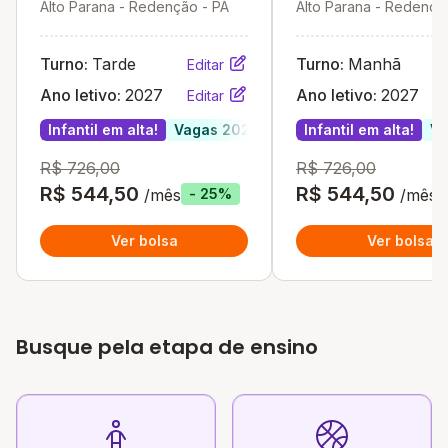
Alto Parana - Redenção - PA
Alto Parana - Redençã
Turno:
Tarde
Turno:
Manhã
Editar
Ano letivo:
2027
Ano letivo:
2027
Editar
Infantil em alta!
Vagas 2027
Infantil em alta!
Va
R$ 726,00
R$ 726,00
R$ 544,50
R$ 544,50
/mês
/mês
- 25%
Ver bolsa
Ver bolsa
Busque pela etapa de ensino