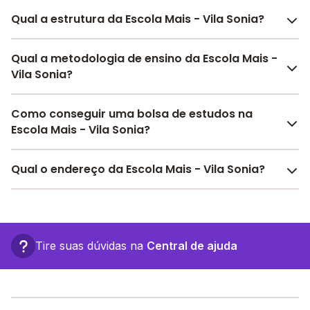
Qual a estrutura da Escola Mais - Vila Sonia?
A Escola Mais - Vila Sonia oferece toda a estrutura
Qual a metodologia de ensino da Escola Mais -
necessária para o conforto e desenvolvimento
Vila Sonia?
educacional dos seus alunos, contendo: Alimentação,
Auditório, Pátio Coberto, Área Verde, Quadra
A metodologia é um conjunto de métodos e práticas
Como conseguir uma bolsa de estudos na
Esportiva Coberta, Quadra Esportiva Descoberta,
adotados pela escola no processo de ensino e
Escola Mais - Vila Sonia?
Refeitório, Sala de professores, Pátio Descoberto,
aprendizagem do aluno. A Escola Mais - Vila Sonia
Banda larga, entre outras estruturas.
utiliza a
Ativa
.
Pesquise bolsas disponíveis no Melhor Escola e
Qual o endereço da Escola Mais - Vila Sonia?
encontre o melhor desconto para você.
A Escola Mais - Vila Sonia fica em: Rua Alfredo
Mendes da Silva, 55 - São Paulo - SP.
Tire suas dúvidas na
Central de ajuda