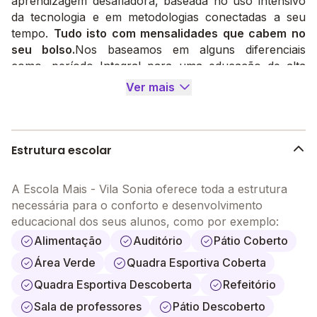
aprendizagem desafiadora, baseada no uso intensivo
da tecnologia e em metodologias conectadas a seu
tempo.
Tudo isto com mensalidades que cabem no
seu bolso.
Nos baseamos em alguns diferenciais
como, período Integral para uma educação de alta
qualidade, inglês todos os dias, metodologia inovadora.
Ver mais
Estrutura escolar
A Escola Mais - Vila Sonia oferece toda a estrutura
necessária para o conforto e desenvolvimento
educacional dos seus alunos, como por exemplo:
Alimentação
Auditório
Pátio Coberto
Área Verde
Quadra Esportiva Coberta
Quadra Esportiva Descoberta
Refeitório
Sala de professores
Pátio Descoberto