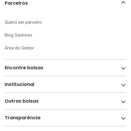
Parceiros
Quero ser parceiro
Blog Gestores
Área do Gestor
Encontre bolsas
Institucional
Melhores escolas de São Paulo
Escolas por cidade e bairro
Outras bolsas
Sobre o Melhor Escola
Bolsas de estudo em escolas
Revista Melhor Escola
Transparência
Faculdades e universidades
Trabalhe conosco