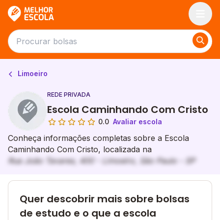
Melhor Escola
Limoeiro
REDE PRIVADA
Escola Caminhando Com Cristo
0.0
Avaliar escola
Conheça informações completas sobre a Escola
Caminhando Com Cristo, localizada na
Rua João Tavares, 400 - Limoeiro, São Paulo - SP
Quer descobrir mais sobre bolsas
de estudo e o que a escola