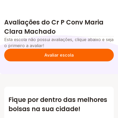
Avaliações do Cr P Conv Maria
Clara Machado
Esta escola não possui avaliações, clique abaixo e seja
o primeiro a avaliar!
Avaliar escola
Fique por dentro das melhores
bolsas na sua cidade!