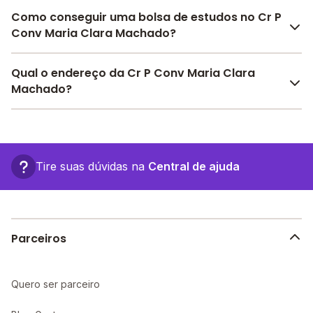
Como conseguir uma bolsa de estudos no Cr P
Conv Maria Clara Machado?
Pesquise bolsas disponíveis no Melhor Escola e
Qual o endereço da Cr P Conv Maria Clara
encontre o melhor desconto para você.
Machado?
O Cr P Conv Maria Clara Machado fica em: , - São
Paulo - SP.
Tire suas dúvidas na
Central de ajuda
Parceiros
Quero ser parceiro