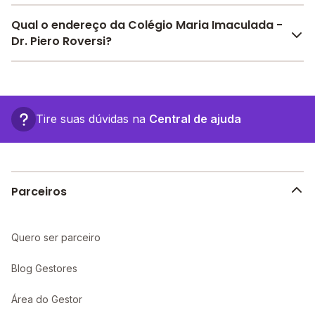
Pesquise bolsas disponíveis no Melhor Escola e
Qual o endereço da Colégio Maria Imaculada -
encontre o melhor desconto para você.
Dr. Piero Roversi?
O Colégio Maria Imaculada - Dr. Piero Roversi fica em:
Av. Nazaré, 711 - São Paulo - SP.
Tire suas dúvidas na
Central de ajuda
Parceiros
Quero ser parceiro
Blog Gestores
Área do Gestor