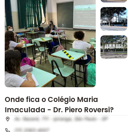
Imagem 1
Imagem 2
Imagem 3
Imagem principal da galeria
Onde fica o Colégio Maria
Imaculada - Dr. Piero Roversi?
Av. Nazaré, 711 - ipiranga, São Paulo - SP
(11) 2063-4007