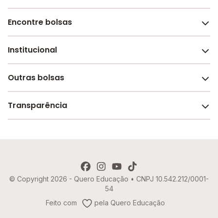
Encontre bolsas
Institucional
Melhores escolas de São Paulo
Escolas por cidade e bairro
Outras bolsas
Sobre o Melhor Escola
Bolsas de estudo em escolas
Revista Melhor Escola
Transparência
Faculdades e universidades
Trabalhe conosco
Escolas de inglês
Termos de uso
Aviso de Privacidade
© Copyright 2026 - Quero Educação • CNPJ 10.542.212/0001-
Política de Cookies
54
Imprensa
Feito com
pela Quero Educação