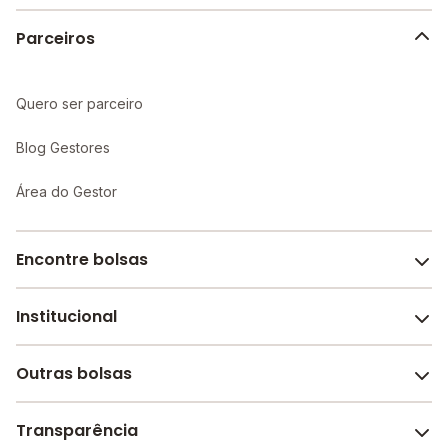
Parceiros
Quero ser parceiro
Blog Gestores
Área do Gestor
Encontre bolsas
Institucional
Melhores escolas de São Paulo
Escolas por cidade e bairro
Outras bolsas
Sobre o Melhor Escola
Bolsas de estudo em escolas
Revista Melhor Escola
Transparência
Faculdades e universidades