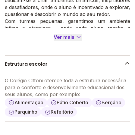
dedicam-se a criar ambientes dinâmicos, inspiradores
e desafiadores, onde o aluno é incentivado a explorar,
questionar e descobrir o mundo ao seu redor.
Com turmas pequenas, garantimos um ambiente
intimo e atencioso , onde cada aluno recebe a
atenção afetuosa de nosso professores. Nosso corpo
Ver mais
docente não apenas transmite conhecimento, mas
também cultiva relacionamentos significativos com os
alunos, ajudando-os a alcançar o seu potencial.
No Colégio Ciffoni, valorizamos os princípios cristãos.
Estrutura escolar
Buscamos promover valores como amor, respeito,
empatia e solidariedade.
O Colégio Ciffoni oferece toda a estrutura necessária
Estamos comprometidos em oferecer uma educação
para o conforto e desenvolvimento educacional dos
de qualidade, onde cada aluno se sinta valorizado,
seus alunos, como por exemplo:
seguro e inspirado, com muita brincadeira e
Alimentação
Pátio Coberto
Berçário
aprendizado em seu dia a dia.
Parquinho
Refeitório