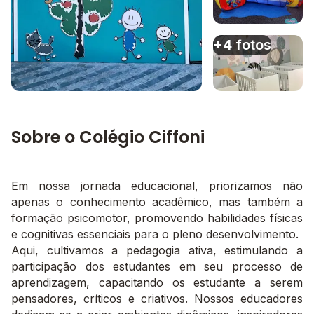
Imagem 3
+4 fotos
Imagem principal da galeria
Imagem 4
Sobre o Colégio Ciffoni
Em nossa jornada educacional, priorizamos não
apenas o conhecimento acadêmico, mas também a
formação psicomotor, promovendo habilidades físicas
e cognitivas essenciais para o pleno desenvolvimento.
Aqui, cultivamos a pedagogia ativa, estimulando a
participação dos estudantes em seu processo de
aprendizagem, capacitando os estudante a serem
pensadores, críticos e criativos. Nossos educadores