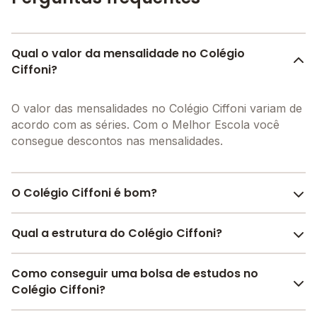
Qual o valor da mensalidade no Colégio
Ciffoni?
O valor das mensalidades no Colégio Ciffoni variam de
acordo com as séries. Com o Melhor Escola você
consegue descontos nas mensalidades.
O Colégio Ciffoni é bom?
O Colégio Ciffoni é bem avaliado por pais, alunos e
Qual a estrutura do Colégio Ciffoni?
funcionários da escola, com uma
avaliação média de
5.0
, que reflete o preparo e qualidade de ensino da
O Colégio Ciffoni oferece toda a estrutura necessária
Como conseguir uma bolsa de estudos no
instituição.
para o conforto e desenvolvimento educacional dos
Colégio Ciffoni?
A escola recebeu avaliação de
5.0
em
participação
seus alunos, contendo: Alimentação, Pátio Coberto,
da comunidade
,
5.0
em
estrutura física
,
5.0
em