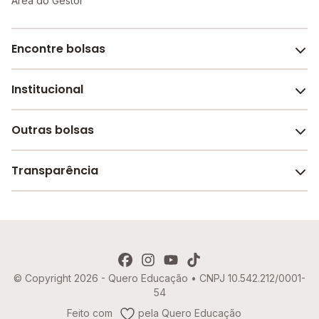
Área do Gestor
Encontre bolsas
Institucional
Melhores escolas de São Paulo
Escolas por cidade e bairro
Outras bolsas
Sobre o Melhor Escola
Bolsas de estudo em escolas
Revista Melhor Escola
Transparência
Faculdades e universidades
Trabalhe conosco
Escolas de inglês
Termos de uso
Aviso de Privacidade
© Copyright 2026 - Quero Educação • CNPJ 10.542.212/0001-
Política de Cookies
54
Imprensa
Feito com
pela Quero Educação