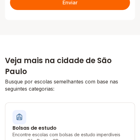
Enviar
Veja mais na cidade de São
Paulo
Busque por escolas semelhantes com base nas
seguintes categorias:
Bolsas de estudo
Encontre escolas com bolsas de estudo imperdíveis