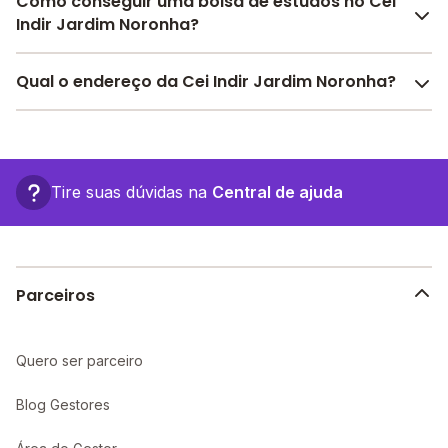
Como conseguir uma bolsa de estudos no Cei
Indir Jardim Noronha?
Pesquise bolsas disponíveis no Melhor Escola e
Qual o endereço da Cei Indir Jardim Noronha?
encontre o melhor desconto para você.
O Cei Indir Jardim Noronha fica em: , - São Paulo -
SP.
Tire suas dúvidas na
Central de ajuda
Parceiros
Quero ser parceiro
Blog Gestores