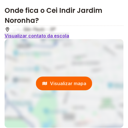
Onde fica o Cei Indir Jardim
Noronha?
, - , São Paulo - SP
Visualizar contato da escola
Visualizar mapa