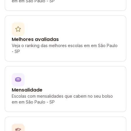
em em São Paulo - SP
Melhores avaliadas
Veja o ranking das melhores escolas em em São Paulo
- SP
Mensalidade
Escolas com mensalidades que cabem no seu bolso
em em São Paulo - SP