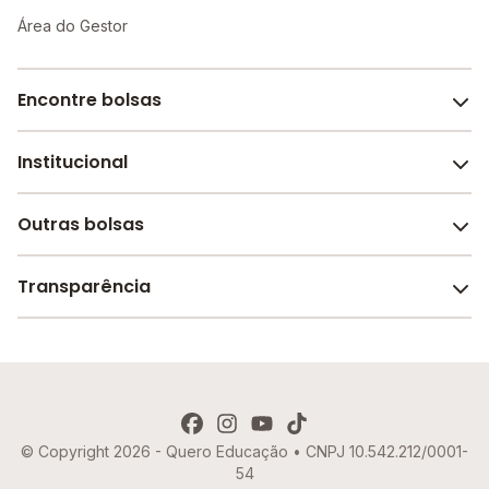
Área do Gestor
Encontre bolsas
Institucional
Melhores escolas de São Paulo
Escolas por cidade e bairro
Outras bolsas
Sobre o Melhor Escola
Bolsas de estudo em escolas
Revista Melhor Escola
Transparência
Faculdades e universidades
Trabalhe conosco
Escolas de inglês
Termos de uso
Aviso de Privacidade
© Copyright 2026 - Quero Educação • CNPJ 10.542.212/0001-
Política de Cookies
54