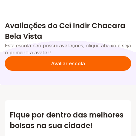
Avaliações do Cei Indir Chacara
Bela Vista
Esta escola não possui avaliações, clique abaixo e seja
o primeiro a avaliar!
Avaliar escola
Fique por dentro das melhores
bolsas na sua cidade!