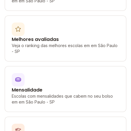
em em São Paulo - SP
Melhores avaliadas
Veja o ranking das melhores escolas em em São Paulo
- SP
Mensalidade
Escolas com mensalidades que cabem no seu bolso
em em São Paulo - SP