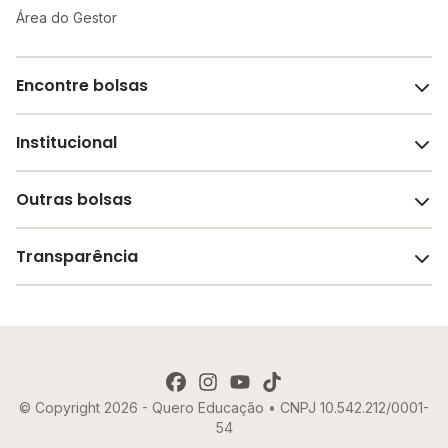
Área do Gestor
Encontre bolsas
Institucional
Melhores escolas de São Paulo
Escolas por cidade e bairro
Outras bolsas
Sobre o Melhor Escola
Bolsas de estudo em escolas
Revista Melhor Escola
Transparência
Faculdades e universidades
Trabalhe conosco
Escolas de inglês
Termos de uso
Aviso de Privacidade
© Copyright 2026 - Quero Educação • CNPJ 10.542.212/0001-
Política de Cookies
54