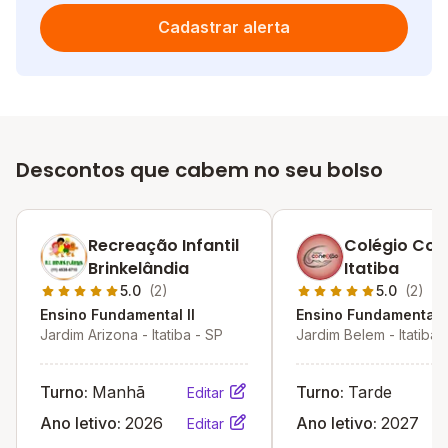
Cadastrar alerta
Descontos que cabem no seu bolso
Recreação Infantil
Colégio Co
Brinkelândia
Itatiba
5.0
(2)
5.0
(2)
Ensino Fundamental II
Ensino Fundamental I
Jardim Arizona - Itatiba - SP
Jardim Belem - Itatiba 
Turno:
Manhã
Turno:
Tarde
Editar
Ano letivo:
2026
Ano letivo:
2027
Editar