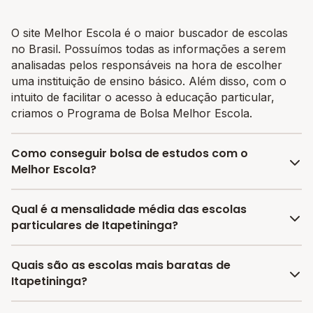
O site Melhor Escola é o maior buscador de escolas
no Brasil. Possuímos todas as informações a serem
analisadas pelos responsáveis na hora de escolher
uma instituição de ensino básico. Além disso, com o
intuito de facilitar o acesso à educação particular,
criamos o Programa de Bolsa Melhor Escola.
Como conseguir bolsa de estudos com o
Melhor Escola?
O programa de bolsa do Melhor Escola disponibiliza
Qual é a mensalidade média das escolas
vagas com até 80% de desconto nas mensalidades.
particulares de Itapetininga?
Para garantir a bolsa de estudo, os pais devem
escolher a escola mais adequada e pagar a pré-
A média da mensalidade em Itapetininga é de
Quais são as escolas mais baratas de
matrícula no site.
R$ 736,89 reais, sendo a mensalidade mais barata
Itapetininga?
R$ 736,89 e a mensalidade mais cara R$ 736,89.