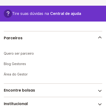
As escolas com mensalidades mais baratas de
Itapetininga oferecem vagas a partir de R$ 736,89,
confira a lista aqui.
Tire suas dúvidas na
Central de ajuda
Parceiros
Quero ser parceiro
Blog Gestores
Área do Gestor
Encontre bolsas
Institucional
Melhores escolas de São Paulo