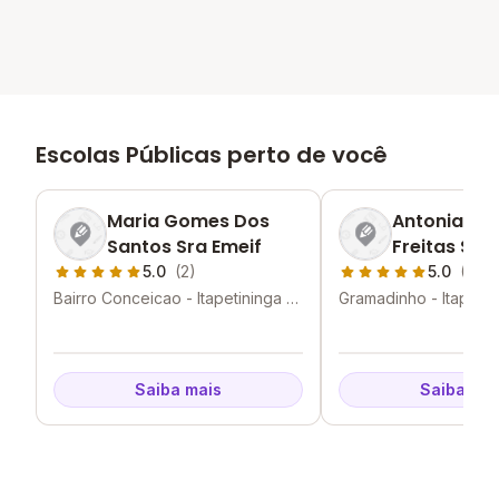
Escolas Públicas perto de você
Maria Gomes Dos
Antonia De
Santos Sra Emeif
Freitas Sen
Emeif
5.0
(2)
5.0
(1)
Bairro Conceicao - Itapetininga -
Gramadinho - Itapetin
SP
Saiba mais
Saiba mai