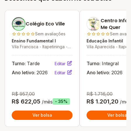
Centro Infan
Colégio Eco Ville
Me Quer
Sem avaliações
Sem avali
Ensino Fundamental I
Educação Infantil
Vila Francisca - Itapetininga -
Vila Aparecida - Itapeti
SP
SP
Turno:
Tarde
Turno:
Integral
Editar
Ano letivo:
2026
Ano letivo:
2026
Editar
R$ 957,00
R$ 1.716,00
R$ 622,05
R$ 1.201,20
/mês
/mês
- 35%
Ver bolsa
Ver bolsa