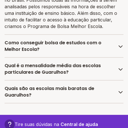
analisadas pelos responsáveis na hora de escolher
uma instituição de ensino básico. Além disso, com o
intuito de facilitar o acesso à educação particular,
criamos o Programa de Bolsa Melhor Escola.
Como conseguir bolsa de estudos com o
Melhor Escola?
O programa de bolsa do Melhor Escola disponibiliza
Qual é a mensalidade média das escolas
vagas com até 80% de desconto nas mensalidades.
particulares de Guarulhos?
Para garantir a bolsa de estudo, os pais devem
escolher a escola mais adequada e pagar a pré-
A média da mensalidade em Guarulhos é de
Quais são as escolas mais baratas de
matrícula no site.
R$ 1.706,25 reais, sendo a mensalidade mais barata
Guarulhos?
R$ 325,00 e a mensalidade mais cara R$ 3.087,50.
As escolas com mensalidades mais baratas de
Guarulhos oferecem vagas a partir de R$ 325,00,
confira a lista aqui.
Tire suas dúvidas na
Central de ajuda