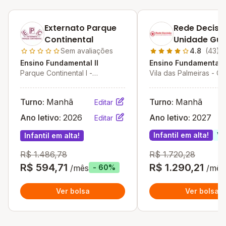
Externato Parque
Rede Decisã
Continental
Unidade Gua
Sem avaliações
4.8
(43)
Ensino Fundamental II
Ensino Fundamental I
Parque Continental I -
Vila das Palmeiras - G
Guarulhos - SP
- SP
Turno:
Manhã
Turno:
Manhã
Editar
Ano letivo:
2026
Ano letivo:
2027
Editar
Infantil em alta!
Va
Infantil em alta!
R$ 1.486,78
R$ 1.720,28
R$ 594,71
R$ 1.290,21
/mês
/mês
- 60%
Ver bolsa
Ver bolsa