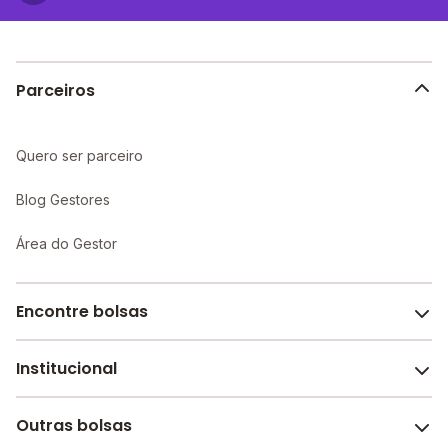
Parceiros
Quero ser parceiro
Blog Gestores
Área do Gestor
Encontre bolsas
Institucional
Melhores escolas de São Paulo
Escolas por cidade e bairro
Outras bolsas
Sobre o Melhor Escola