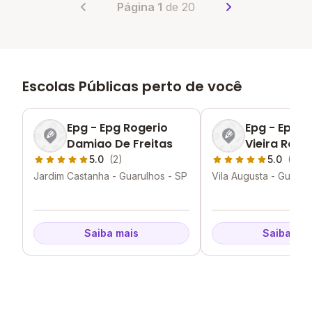
Página 1
de 20
Escolas Públicas perto de você
Epg - Epg Rogerio
Epg - Epg E
Damiao De Freitas
Vieira Rom
5.0
(2)
5.0
(2)
Jardim Castanha - Guarulhos - SP
Vila Augusta - Guarul
Saiba mais
Saiba mai