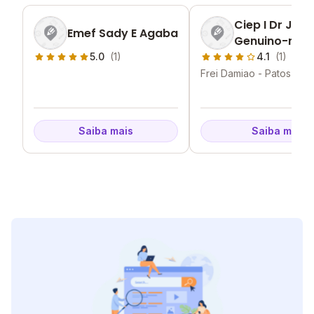
Ciep I Dr Jose
Emef Sady E Agaba
Genuino-nap
Nobrega
5.0
(1)
4.1
(1)
Frei Damiao - Patos - PB
Saiba mais
Saiba mais