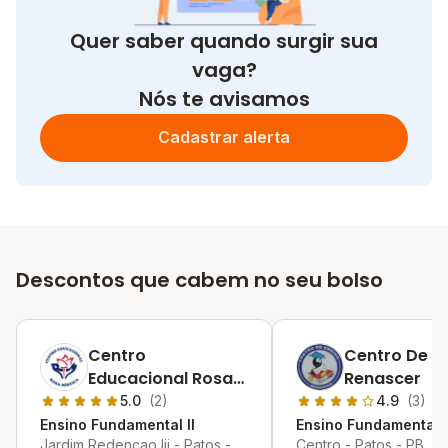
Quer saber quando surgir sua
vaga?
Nós te avisamos
Cadastrar alerta
Descontos que cabem no seu bolso
Centro
Centro De E
Educacional Rosa
Renascer
Mística
5.0
(2)
4.9
(3)
Ensino Fundamental II
Ensino Fundamental I
Jardim Redencao Iii - Patos -
Centro - Patos - PB