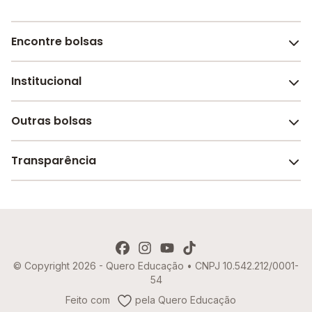
Encontre bolsas
Institucional
Melhores escolas de São Paulo
Escolas por cidade e bairro
Outras bolsas
Sobre o Melhor Escola
Bolsas de estudo em escolas
Revista Melhor Escola
Transparência
Faculdades e universidades
Trabalhe conosco
Escolas de inglês
Termos de uso
Aviso de Privacidade
© Copyright 2026 - Quero Educação • CNPJ 10.542.212/0001-
Política de Cookies
54
Imprensa
Feito com
pela Quero Educação