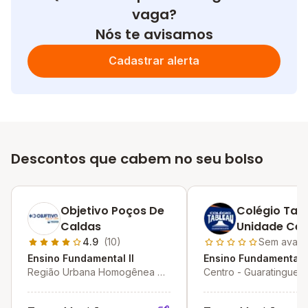
vaga?
Nós te avisamos
Cadastrar alerta
Descontos que cabem no seu bolso
Objetivo Poços De
Colégio Tab
Caldas
Unidade Cen
4.9
(10)
Sem avali
Ensino Fundamental II
Ensino Fundamental I
Região Urbana Homogênea Vi
Centro - Guaratinguetá
- Poços de Caldas - MG