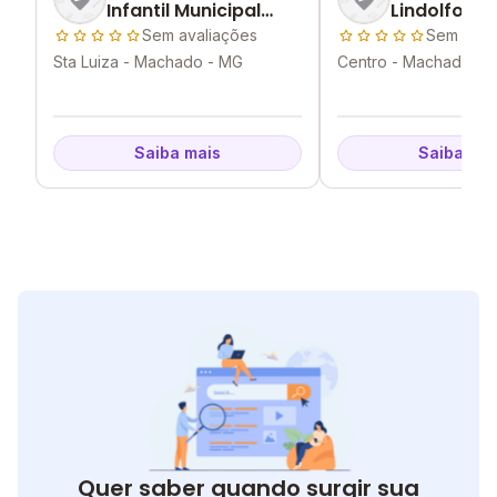
Infantil Municipal
Lindolfo De
Vovo Luiza
Sem avaliações
Sem aval
Sta Luiza - Machado - MG
Centro - Machado - 
Saiba mais
Saiba mai
Quer saber quando surgir sua