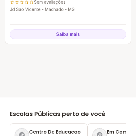
Fundamental E Ensino Medio
Sem avaliações
Jd Sao Vicente - Machado - MG
Saiba mais
Escolas Públicas perto de você
Centro De Educacao
Em Comen