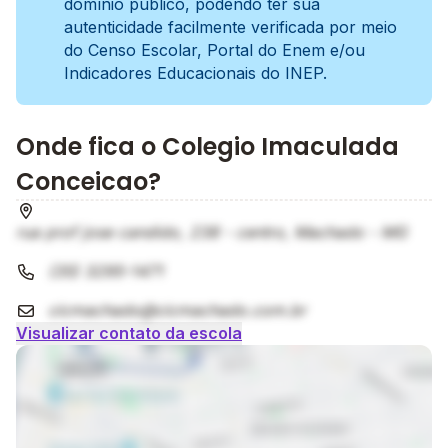
domínio público, podendo ter sua
autenticidade facilmente verificada por meio
do Censo Escolar, Portal do Enem e/ou
Indicadores Educacionais do INEP.
Onde fica o Colegio Imaculada
Conceicao?
rua prof jose candido, 238 - centro, Machado - MG
(35) 3295-1471
cicmachado@cicmachado.com.br
Visualizar contato da escola