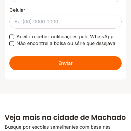
Celular
Aceito receber notificações pelo WhatsApp
Não encontrei a bolsa ou série que desejava
Enviar
Veja mais na cidade de Machado
Busque por escolas semelhantes com base nas