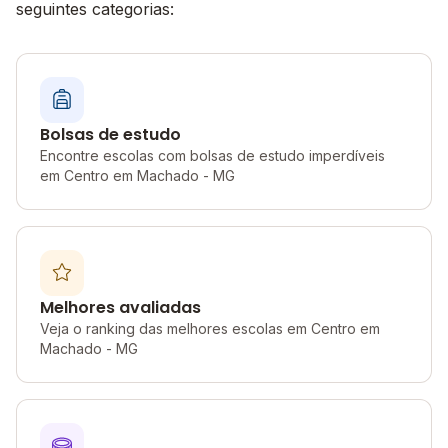
seguintes categorias:
Bolsas de estudo
Encontre escolas com bolsas de estudo imperdíveis
em Centro em Machado - MG
Melhores avaliadas
Veja o ranking das melhores escolas em Centro em
Machado - MG