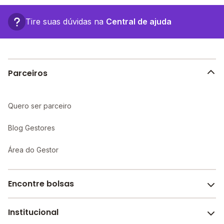
candido, 238 - Machado - MG.
entre outras estruturas.
Tire suas dúvidas na
Central de ajuda
Parceiros
Quero ser parceiro
Blog Gestores
Área do Gestor
Encontre bolsas
Institucional
Melhores escolas de São Paulo