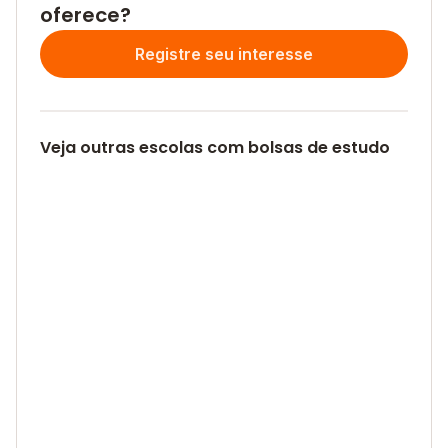
oferece?
Registre seu interesse
Veja outras escolas com bolsas de estudo