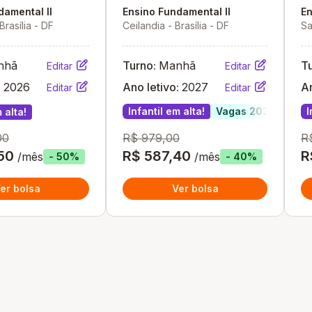
damental II
Ensino Fundamental II
En
Brasília - DF
Ceilandia - Brasília - DF
Sa
nhã
Turno:
Manhã
T
Editar
Editar
:
2026
Ano letivo:
2027
An
Editar
Editar
Infantil em alta!
Vagas 2027
I
 alta!
00
R$ 979,00
R
50
R$ 587,40
R
/mês
/mês
- 50%
- 40%
er bolsa
Ver bolsa