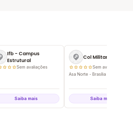
Ifb - Campus
Col Militar De Brasili
Estrutural
Sem avaliações
Sem avaliações
Asa Norte - Brasília - DF
Saiba mais
Saiba mais