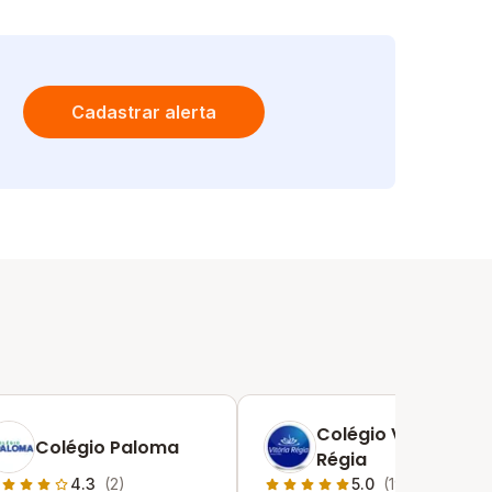
Cadastrar alerta
Colégio Vitória
Colégio Paloma
Régia
4.3
(2)
5.0
(19)