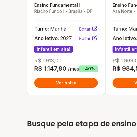
Ensino Fundamental II
Ensino Fun
Riacho Fundo I - Brasília - DF
Asa Norte - 
Turno:
Manhã
Turno:
Ma
Editar
Ano letivo:
2027
Ano letivo
Editar
Infantil em alta!
Infantil em
R$ 1.913,00
R$ 1.969,
R$ 1.147,80
R$ 984,
/mês
- 40%
Ver bolsa
V
Busque pela etapa de ensino