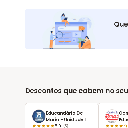
Que
Descontos que cabem no seu
Educandário De
Cen
Maria - Unidade I
Edu
Ren
5.0
(5)