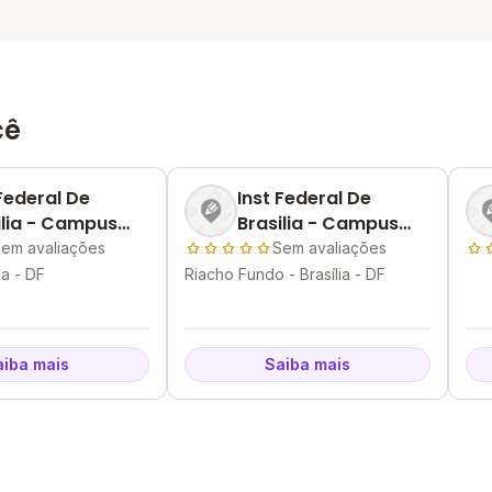
cê
 Federal De
Inst Federal De
ilia - Campus
Brasilia - Campus
a
Riacho Fundo
em avaliações
Sem avaliações
ia - DF
Riacho Fundo - Brasília - DF
aiba mais
Saiba mais