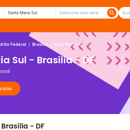
strito Federal
/
Brasília
/
Santa Maria Sul
 Sul - Brasília - DF
 você
colas
rasília - DF