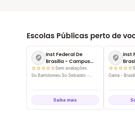
Escolas Públicas perto de vo
Inst Federal De
Inst
Brasilia - Campus
Bras
Sao Sebastiao
Gam
Sem avaliações
S
So Bartolomeu So Sebastio -
Gama - Brasíl
Brasília - DF
Saiba mais
S