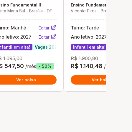
sino Fundamental II
Ensino Fundamental II
nta Maria Sul - Brasília - DF
Vicente Pires - Brasília - DF
urno:
Manhã
Turno:
Tarde
Editar
Editar
o letivo:
2027
Ano letivo:
2027
Editar
Editar
nfantil em alta!
Vagas 2027
Infantil em alta!
Vagas 20
$ 1.095,00
R$ 1.900,80
$ 547,50
R$ 1.140,48
/mês
/mês
- 50%
- 40%
Ver bolsa
Ver bolsa