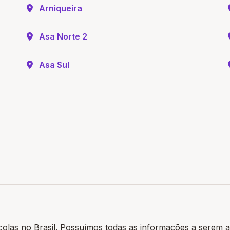
Arniqueira
Asa Norte 2
Asa Sul
colas no Brasil. Possuímos todas as informações a serem a