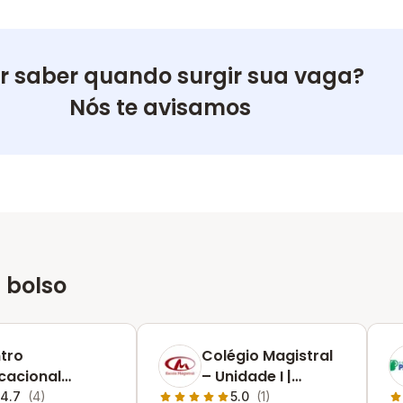
r saber quando surgir sua vaga?
Nós te avisamos
 bolso
tro
Colégio Magistral
cacional
– Unidade I |
ascença
Ceilândia
4.7
(4)
5.0
(1)