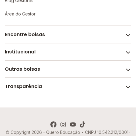
Blog Gestores
Área do Gestor
Encontre bolsas
Institucional
Melhores escolas de São Paulo
Escolas por cidade e bairro
Outras bolsas
Sobre o Melhor Escola
Bolsas de estudo em escolas
Revista Melhor Escola
Transparência
Faculdades e universidades
Trabalhe conosco
Escolas de inglês
Termos de uso
Aviso de Privacidade
© Copyright 2026 - Quero Educação • CNPJ 10.542.212/0001-
Política de Cookies