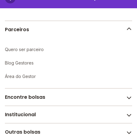
proporcionando um ambiente propício ao
aprendizado individualizado e maior atenção aos
alunos.
Parceiros
Quero ser parceiro
Blog Gestores
Área do Gestor
Encontre bolsas
Institucional
Melhores escolas de São Paulo
Escolas por cidade e bairro
Outras bolsas
Sobre o Melhor Escola