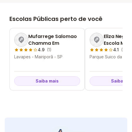
Escolas Públicas perto de você
Mufarrege Salomao
Eliza Negri 
Chamma Em
Escola Muni
4.9
(1)
4.1
(2)
Lavapes - Mairiporã - SP
Parque Suico da Canta
Mairiporã - SP
Saiba mais
Saiba mai