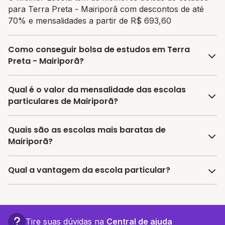
para Terra Preta - Mairiporã com descontos de até
70% e mensalidades a partir de R$ 693,60
Como conseguir bolsa de estudos em Terra
Preta - Mairiporã?
O programa de bolsa do Melhor Escola disponibiliza
Qual é o valor da mensalidade das escolas
vagas com até 80% de desconto nas mensalidades.
particulares de Mairiporã?
Para garantir a bolsa de estudo, os responsáveis
devem escolher a escola mais adequada e pagar a
A média da mensalidade em Mairiporã é de
Quais são as escolas mais baratas de
pré-matrícula no site.
R$ 1.051,20 reais, sendo a mensalidade mais barata
Mairiporã?
R$ 693,60 e a mensalidade mais cara R$ 1.408,80.
As escolas com mensalidades mais baratas de
Qual a vantagem da escola particular?
Mairiporã oferecem vagas a partir de R$ 693,60,
confira a lista aqui.
A vantagem de estudar em uma escola particular está
associada a turmas menores, infraestrutura mais
completa e recursos educacionais mais avançados,
Tire suas dúvidas na
Central de ajuda