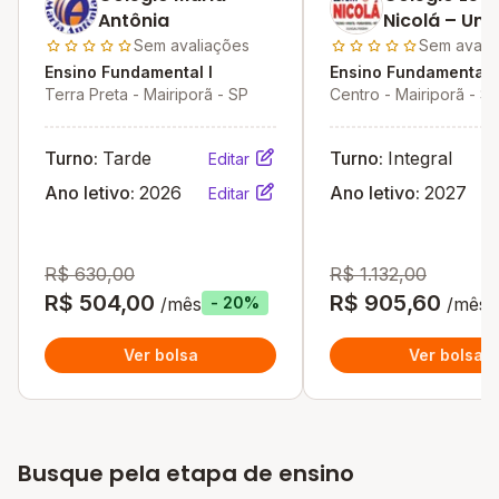
Antônia
Nicolá – Uni
Centro
Sem avaliações
Sem avali
Ensino Fundamental I
Ensino Fundamental I
Terra Preta - Mairiporã - SP
Centro - Mairiporã - S
Turno:
Tarde
Turno:
Integral
Editar
Ano letivo:
2026
Ano letivo:
2027
Editar
R$ 630,00
R$ 1.132,00
R$ 504,00
R$ 905,60
/mês
/mês
- 20%
Ver bolsa
Ver bolsa
Busque pela etapa de ensino