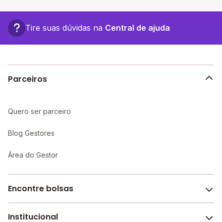
A vantagem de estudar em uma escola particular está
associada a turmas menores, infraestrutura mais
completa e recursos educacionais mais avançados,
Tire suas dúvidas na
Central de ajuda
proporcionando um ambiente propício ao
aprendizado individualizado e maior atenção aos
alunos.
Parceiros
Quero ser parceiro
Blog Gestores
Área do Gestor
Encontre bolsas
Institucional
Melhores escolas de São Paulo