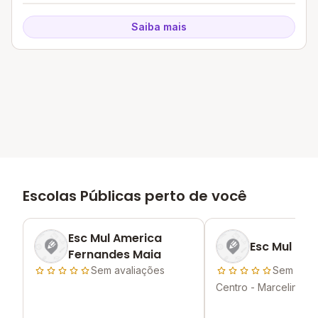
Saiba mais
Escolas Públicas perto de você
Esc Mul America
Esc Mul Raq
Fernandes Maia
Sem avaliações
Sem aval
Centro - Marcelino Vi