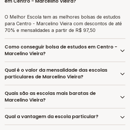
em Centro - Marcelino Vieira?
O Melhor Escola tem as melhores bolsas de estudos
para Centro - Marcelino Vieira com descontos de até
70% e mensalidades a partir de R$ 97,50
Como conseguir bolsa de estudos em Centro -
Marcelino Vieira?
O programa de bolsa do Melhor Escola disponibiliza
Qual é o valor da mensalidade das escolas
vagas com até 80% de desconto nas mensalidades.
particulares de Marcelino Vieira?
Para garantir a bolsa de estudo, os responsáveis
devem escolher a escola mais adequada e pagar a
A média da mensalidade em Marcelino Vieira é de
Quais são as escolas mais baratas de
pré-matrícula no site.
R$ 97,50 reais, sendo a mensalidade mais barata
Marcelino Vieira?
R$ 97,50 e a mensalidade mais cara R$ 97,50.
As escolas com mensalidades mais baratas de
Qual a vantagem da escola particular?
Marcelino Vieira oferecem vagas a partir de R$ 97,50,
confira a lista aqui.