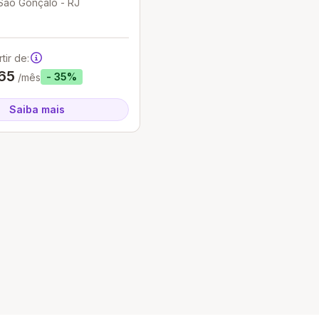
São Gonçalo - RJ
tir de:
65
- 35%
/mês
Saiba mais