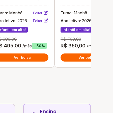
J
- RJ
urno:
Manhã
Turno:
Manhã
Editar
Editar
o letivo:
2026
Ano letivo:
2026
Editar
Editar
nfantil em alta!
Infantil em alta!
$ 990,00
R$ 700,00
$ 495,00
R$ 350,00
/mês
/mês
- 50%
- 50%
Ver bolsa
Ver bolsa
Ensino