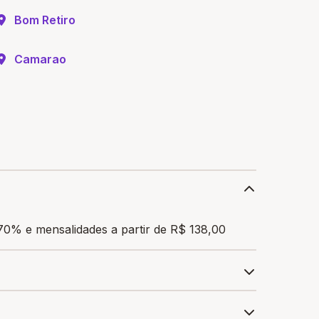
Bom Retiro
Camarao
70% e mensalidades a partir de R$ 138,00
ra garantir a bolsa de estudo, os