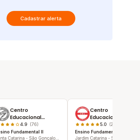
Cadastrar alerta
Centro
Centro
Educacional
Educacional Lumar
Santana Fortunato
4.9
(76)
5.0
(2)
sino Fundamental II
Ensino Fundamental II
nta Catarina - São Gonçalo -
Jardim Catarina - São Gonçalo