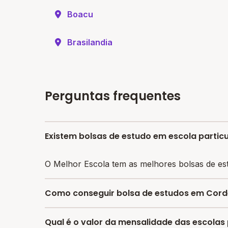
Boacu
Brasilandia
Perguntas frequentes
Existem bolsas de estudo em escola partic
O Melhor Escola tem as melhores bolsas de es
Como conseguir bolsa de estudos em Cord
O programa de bolsa do Melhor Escola disponib
Qual é o valor da mensalidade das escolas