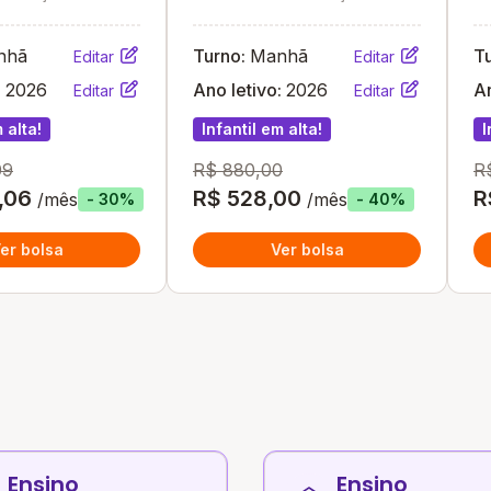
R
nhã
Turno:
Manhã
T
Editar
Editar
:
2026
Ano letivo:
2026
An
Editar
Editar
 alta!
Infantil em alta!
I
09
R$ 880,00
R
,06
R$ 528,00
R
/mês
/mês
- 30%
- 40%
er bolsa
Ver bolsa
Ensino
Ensino