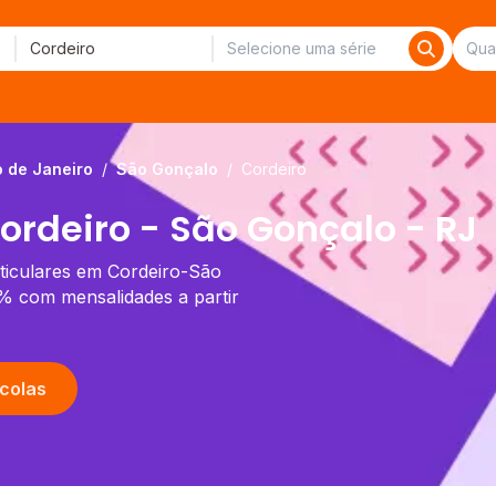
o de Janeiro
/
São Gonçalo
/
Cordeiro
ordeiro - São Gonçalo - RJ
rticulares em Cordeiro-São
% com mensalidades a partir
colas