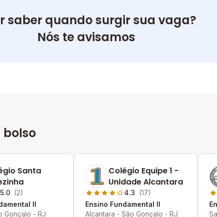
r saber quando surgir sua vaga?
Nós te avisamos
 bolso
égio Santa
Colégio Equipe 1 -
ezinha
Unidade Alcantara
5.0
(2)
4.3
(17)
damental II
Ensino Fundamental II
En
o Gonçalo - RJ
Alcantara - São Gonçalo - RJ
Sa