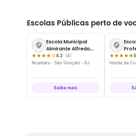
Escolas Públicas perto de vo
Escola Municipal
Esco
Almirante Alfredo
Prof
Carlos Soares Dutra
Moli
4.2
(4)
5
Alcantara - São Gonçalo - RJ
Venda da Cru
RJ
Saiba mais
S