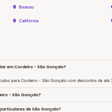
Boassu
California
ular em Cordeiro - São Gonçalo?
tudos para Cordeiro - São Gonçalo com descontos de até 
eiro - São Gonçalo?
iliza vagas com até 80% de desconto nas mensalidades. Pa
 particulares de São Gonçalo?