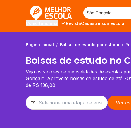
Melhor Escola
Revista
Cadastre sua escola
Como funciona
Página inicial
/
Bolsas de estudo por estado
/
Ri
Bolsas de estudo no C
Veja os valores de mensalidades de escolas pa
Gonçalo. Aproveite bolsas de estudo de até 70
de R$ 138,00
Ver es