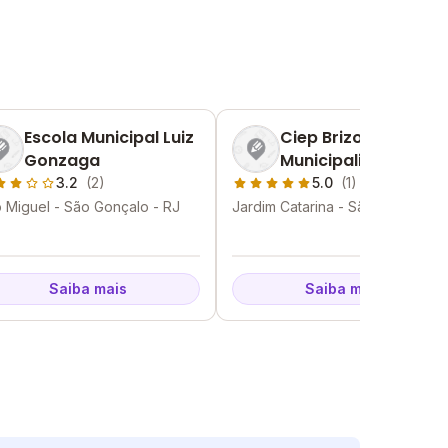
Escola Municipal Luiz
Ciep Brizolao 051
Gonzaga
Municipalizado Anit
Garibaldi
3.2
(2)
5.0
(1)
 Miguel - São Gonçalo - RJ
Jardim Catarina - São Gonçalo -
RJ
Saiba mais
Saiba mais