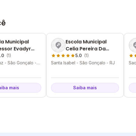
cê
la Municipal
Escola Municipal
essor Evadyr
Celia Pereira Da
na
Rosa
.0
(1)
5.0
(1)
z - São Gonçalo -
Santa Isabel - São Gonçalo - RJ
Sao
aiba mais
Saiba mais