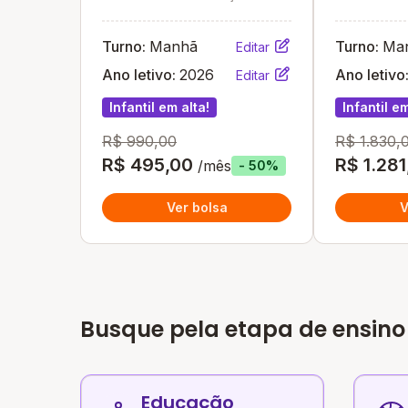
Turno:
Manhã
Turno:
Ma
Editar
Ano letivo:
2026
Ano letivo
Editar
Infantil em alta!
Infantil em
R$ 990,00
R$ 1.830,
R$ 495,00
R$ 1.281
/mês
- 50%
Ver bolsa
V
Busque pela etapa de ensino
Educação