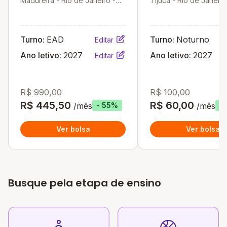
Madureira - Rio de Janeiro -
Tijuca - Rio de Janeiro
RJ
Turno:
EAD
Turno:
Noturno
Editar
Ano letivo:
2027
Ano letivo:
2027
Editar
R$ 990,00
R$ 100,00
R$ 445,50
R$ 60,00
/mês
/mês
- 55%
-
Ver bolsa
Ver bolsa
Busque pela etapa de ensino