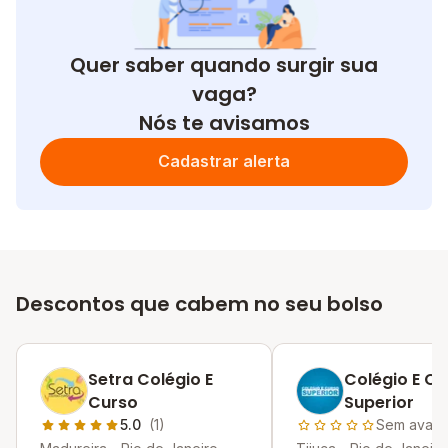
Quer saber quando surgir sua
vaga?
Nós te avisamos
Cadastrar alerta
Descontos que cabem no seu bolso
Setra Colégio E
Colégio E Cu
Curso
Superior
5.0
(1)
Sem avali