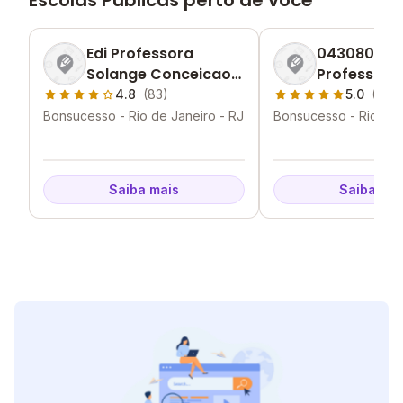
Escolas Públicas perto de você
Edi Professora
0430802 Ed
Solange Conceicao
Professora 
Tricarico
Faria De Pa
4.8
(83)
5.0
(13)
Bonsucesso - Rio de Janeiro - RJ
Bonsucesso - Rio de 
Saiba mais
Saiba mai