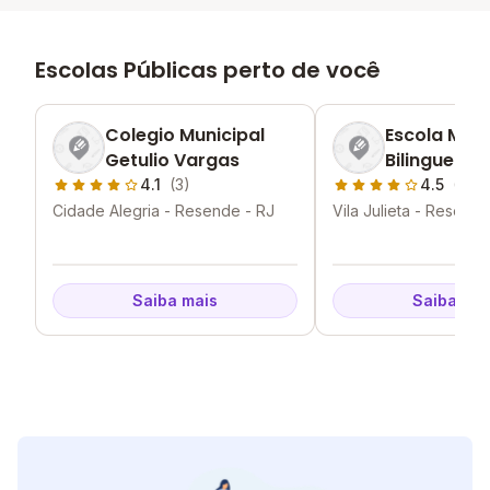
Escolas Públicas perto de você
Colegio Municipal
Escola Muni
Getulio Vargas
Bilingue R
Silencio
4.1
(3)
4.5
(1)
Cidade Alegria - Resende - RJ
Vila Julieta - Resende
Saiba mais
Saiba mai