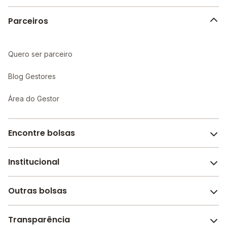
alunos.
Parceiros
Quero ser parceiro
Blog Gestores
Área do Gestor
Encontre bolsas
Institucional
Melhores escolas de São Paulo
Escolas por cidade e bairro
Outras bolsas
Sobre o Melhor Escola
Bolsas de estudo em escolas
Revista Melhor Escola
Transparência
Faculdades e universidades