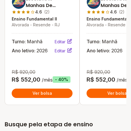
Manhas De
Manhas De
Resende
Resende
4.6
(2)
4.6
(2)
Ensino Fundamental II
Ensino Fundamental I
Alvorada - Resende - RJ
Alvorada - Resende - 
Turno:
Manhã
Turno:
Manhã
Editar
Ano letivo:
2026
Ano letivo:
2026
Editar
R$ 920,00
R$ 920,00
R$ 552,00
R$ 552,00
/mês
/mês
- 40%
Ver bolsa
Ver bolsa
Busque pela etapa de ensino