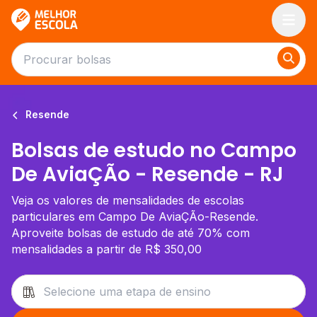
Melhor Escola
Resende
Bolsas de estudo no Campo
De AviaÇÃo - Resende - RJ
Veja os valores de mensalidades de escolas
particulares em Campo De AviaÇÃo-Resende.
Aproveite bolsas de estudo de até 70% com
mensalidades a partir de R$ 350,00