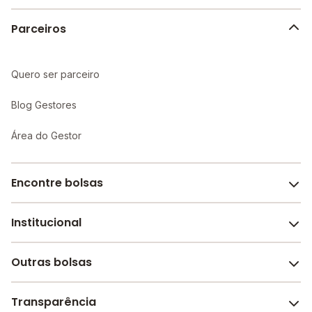
alunos.
Parceiros
Quero ser parceiro
Blog Gestores
Área do Gestor
Encontre bolsas
Institucional
Melhores escolas de São Paulo
Escolas por cidade e bairro
Outras bolsas
Sobre o Melhor Escola
Bolsas de estudo em escolas
Revista Melhor Escola
Transparência
Faculdades e universidades