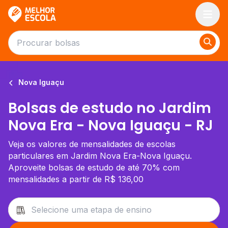
Melhor Escola
Nova Iguaçu
Bolsas de estudo no Jardim
Nova Era - Nova Iguaçu - RJ
Veja os valores de mensalidades de escolas
particulares em Jardim Nova Era-Nova Iguaçu.
Aproveite bolsas de estudo de até 70% com
mensalidades a partir de R$ 136,00