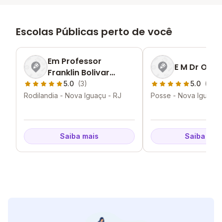
Escolas Públicas perto de você
Em Professor
E M Dr Orla
Franklin Bolivar
Fernandes
5.0
(3)
5.0
(2)
Rodilandia - Nova Iguaçu - RJ
Posse - Nova Iguaçu 
Saiba mais
Saiba mai