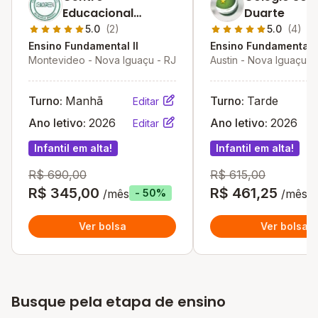
Educacional
Duarte
Morada Green
5.0
(2)
5.0
(4)
Ensino Fundamental II
Ensino Fundamental I
Montevideo - Nova Iguaçu - RJ
Austin - Nova Iguaçu -
Turno:
Manhã
Turno:
Tarde
Editar
Ano letivo:
2026
Ano letivo:
2026
Editar
Infantil em alta!
Infantil em alta!
R$ 690,00
R$ 615,00
R$ 345,00
R$ 461,25
/mês
/mês
- 50%
Ver bolsa
Ver bolsa
Busque pela etapa de ensino