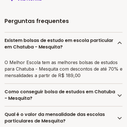
Perguntas frequentes
Existem bolsas de estudo em escola particular
em Chatuba - Mesquita?
O Melhor Escola tem as melhores bolsas de estudos
para Chatuba - Mesquita com descontos de até 70% e
mensalidades a partir de R$ 189,00
Como conseguir bolsa de estudos em Chatuba
- Mesquita?
O programa de bolsa do Melhor Escola disponibiliza
Qual é o valor da mensalidade das escolas
vagas com até 80% de desconto nas mensalidades.
particulares de Mesquita?
Para garantir a bolsa de estudo, os responsáveis