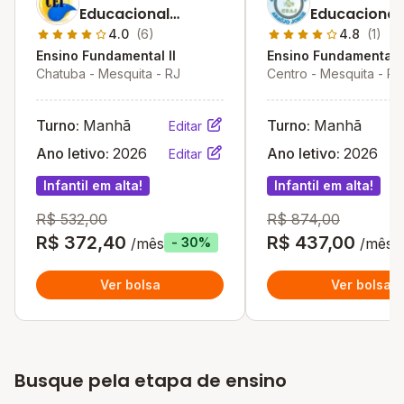
Educacional
Educacional
Inovação
Jorge (estre
4.0
(6)
4.8
(1)
Mágica)
Ensino Fundamental II
Ensino Fundamental I
Chatuba - Mesquita - RJ
Centro - Mesquita - RJ
Turno:
Manhã
Turno:
Manhã
Editar
Ano letivo:
2026
Ano letivo:
2026
Editar
Infantil em alta!
Infantil em alta!
R$ 532,00
R$ 874,00
R$ 372,40
R$ 437,00
/mês
/mês
- 30%
Ver bolsa
Ver bolsa
Busque pela etapa de ensino