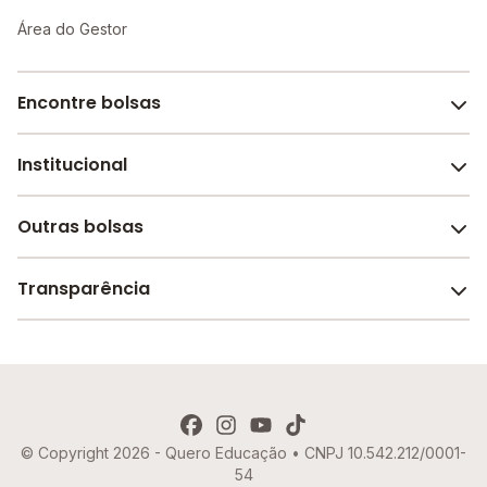
Área do Gestor
Encontre bolsas
Institucional
Melhores escolas de São Paulo
Escolas por cidade e bairro
Outras bolsas
Sobre o Melhor Escola
Bolsas de estudo em escolas
Revista Melhor Escola
Transparência
Faculdades e universidades
Trabalhe conosco
Escolas de inglês
Termos de uso
Aviso de Privacidade
© Copyright 2026 - Quero Educação • CNPJ 10.542.212/0001-
Política de Cookies
54