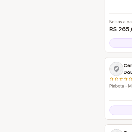
Bolsas a par
R$ 265,
Cen
Do
Piabeta - M