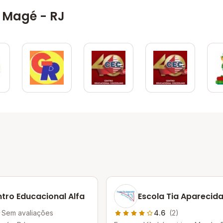
 Magé - RJ
tro Educacional Alfa
Escola Tia Aparecid
Sem avaliações
4.6
(2)