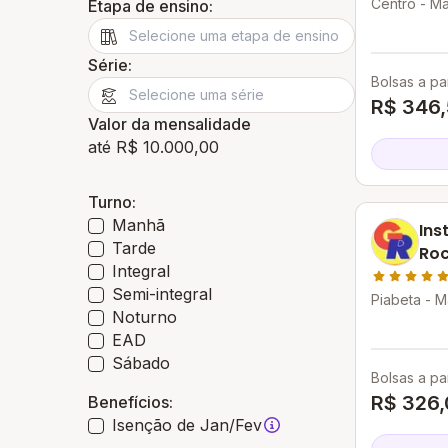
Centro - M
Etapa de ensino:
Série:
Bolsas a par
R$ 346
Valor da mensalidade
até R$ 10.000,00
Turno:
Manhã
Ins
Tarde
Ro
Integral
Semi-integral
Piabeta - M
Noturno
EAD
Sábado
Bolsas a par
R$ 326,
Benefícios:
Isenção de Jan/Fev