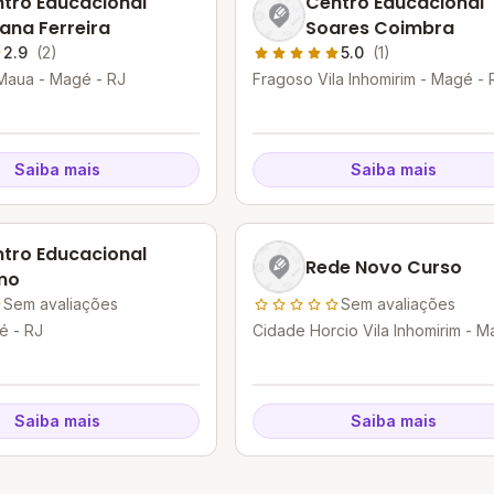
tro Educacional
Centro Educacional
vana Ferreira
Soares Coimbra
2.9
(2)
5.0
(1)
Maua - Magé - RJ
Fragoso Vila Inhomirim - Magé - 
Saiba mais
Saiba mais
tro Educacional
Rede Novo Curso
mo
Sem avaliações
Sem avaliações
é - RJ
Cidade Horcio Vila Inhomirim - M
RJ
Saiba mais
Saiba mais