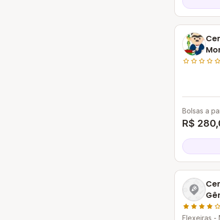
Cen
Mon
Bolsas a par
R$ 280,
Cen
Gên
Flexeiras -