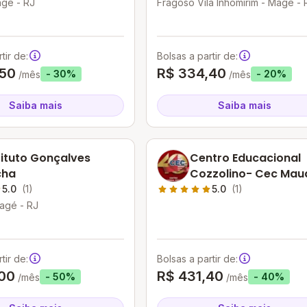
agé - RJ
Fragoso Vila Inhomirim - Magé - 
tir de:
Bolsas a partir de:
,50
R$ 334,40
- 30%
- 20%
/mês
/mês
Saiba mais
Saiba mais
tituto Gonçalves
Centro Educacional
cha
Cozzolino- Cec Ma
5.0
(1)
5.0
(1)
agé - RJ
tir de:
Bolsas a partir de:
00
R$ 431,40
- 50%
- 40%
/mês
/mês