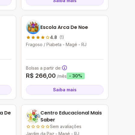
Saiba mais
Escola Arca De Noe
4.8
(1)
Fragoso / Piabeta - Magé - RJ
Bolsas a partir de:
R$ 266,00
- 30%
/mês
Saiba mais
a De
Centro Educacional Mais
Saber
Sem avaliações
Jardim da Paz - Magé - RJ