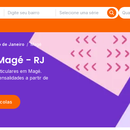
o de Janeiro
/
Magé
Magé - RJ
rticulares em Magé.
salidades a partir de
colas