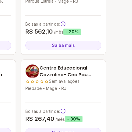
RJ
Parque Estrela - Magé - RJ
Bolsas a partir de:
R$ 562,10
- 30%
/mês
Saiba mais
Centro Educacional
uá
Cozzolino- Cec Pau
Grande
Sem avaliações
Piedade - Magé - RJ
Bolsas a partir de:
R$ 267,40
- 30%
/mês