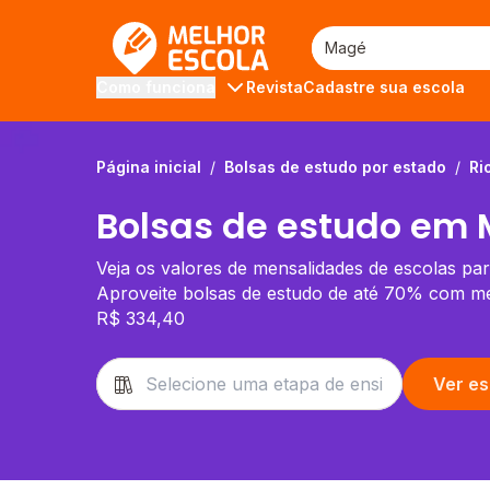
Melhor Escola
Revista
Cadastre sua escola
Como funciona
Página inicial
/
Bolsas de estudo por estado
/
Ri
Bolsas de estudo em 
Veja os valores de mensalidades de escolas pa
Aproveite bolsas de estudo de até 70% com men
R$ 334,40
Ver es