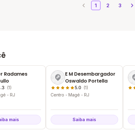
1
2
3
cê
Dr Radames
E M Desembargador
ullo
Oswaldo Portella
.3
(1)
5.0
(1)
agé - RJ
Centro - Magé - RJ
aiba mais
Saiba mais