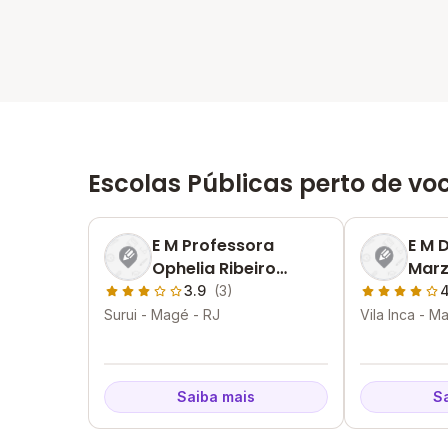
Escolas Públicas perto de vo
E M Professora
E M 
Ophelia Ribeiro
Marz
Martins
3.9
(3)
4
Surui - Magé - RJ
Vila Inca - M
Saiba mais
S