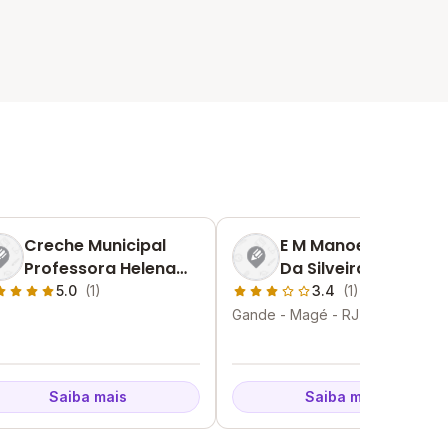
Creche Municipal
E M Manoel Francisc
Professora Helena
Da Silveira
Brandao Galvao
5.0
(1)
3.4
(1)
Gande - Magé - RJ
Saiba mais
Saiba mais