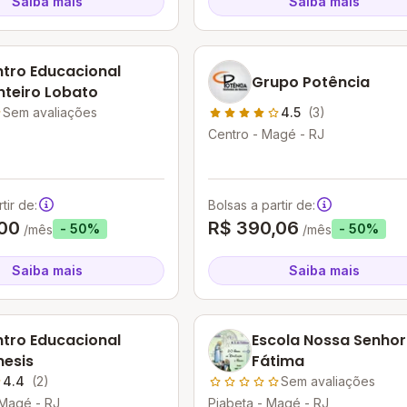
Saiba mais
Saiba mais
tro Educacional
Grupo Potência
teiro Lobato
Sem avaliações
4.5
(3)
Centro - Magé - RJ
tir de:
Bolsas a partir de:
00
R$ 390,06
- 50%
- 50%
/mês
/mês
Saiba mais
Saiba mais
tro Educacional
Escola Nossa Senhor
esis
Fátima
4.4
(2)
Sem avaliações
 Magé - RJ
Piabeta - Magé - RJ