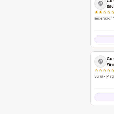
Cen
Sil
Imperador 
Cen
Fir
Surui - Mag