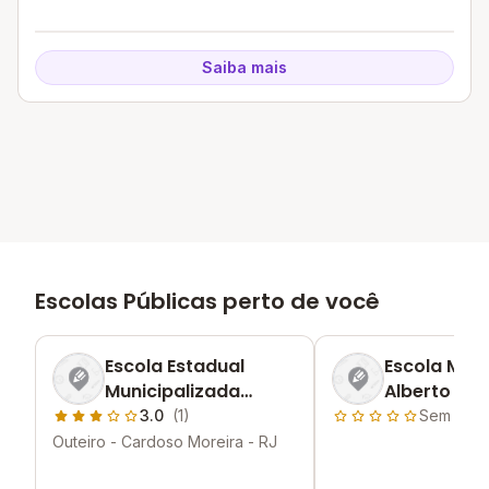
Saiba mais
Escolas Públicas perto de você
Escola Estadual
Escola Muni
Municipalizada
Alberto Luiz
Azevedo Cruz
Goncalves
3.0
(1)
Sem aval
Outeiro - Cardoso Moreira - RJ