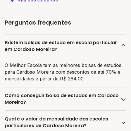
Perguntas frequentes
Existem bolsas de estudo em escola particular
em Cardoso Moreira?
O Melhor Escola tem as melhores bolsas de estudos
para Cardoso Moreira com descontos de até 70% e
mensalidades a partir de R$ 264,00
Como conseguir bolsa de estudos em Cardoso
Moreira?
O programa de bolsa do Melhor Escola disponibiliza
Qual é o valor da mensalidade das escolas
vagas com até 80% de desconto nas mensalidades.
particulares de Cardoso Moreira?