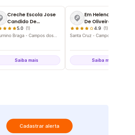
Creche Escola Jose
Em Helena Machado
Candido De
De Oliveira
Carvalho
5.0
(1)
4.9
(1)
urnino Braga - Campos dos
Santa Cruz - Campos dos
tacazes - RJ
Goytacazes - RJ
Saiba mais
Saiba mais
Cadastrar alerta