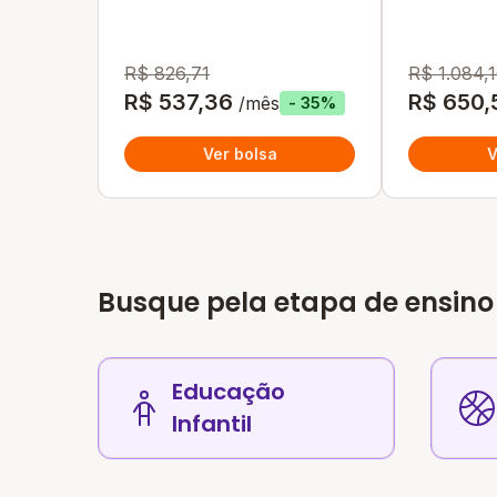
R$ 826,71
R$ 1.084,
R$ 537,36
R$ 650,
/mês
- 35%
Ver bolsa
V
Busque pela etapa de ensino
Educação
Infantil