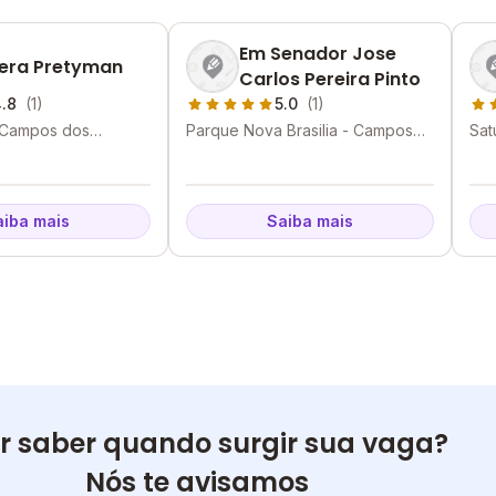
Em Senador Jose
era Pretyman
Carlos Pereira Pinto
.8
(1)
5.0
(1)
- Campos dos
Parque Nova Brasilia - Campos
Sat
 RJ
dos Goytacazes - RJ
Goy
aiba mais
Saiba mais
r saber quando surgir sua vaga?
Nós te avisamos