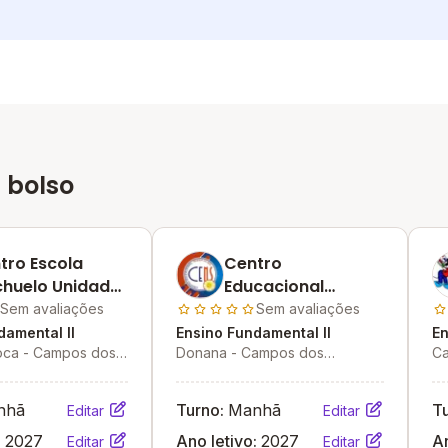
 bolso
tro Escola
Centro
chuelo Unidade
Educacional
dim Carioca
Nascer Do Sol
Sem avaliações
Sem avaliações
damental II
Ensino Fundamental II
En
oca - Campos dos
Donana - Campos dos
Ca
 - RJ
Goytacazes - RJ
Go
nhã
Turno:
Manhã
T
Editar
Editar
:
2027
Ano letivo:
2027
An
Editar
Editar