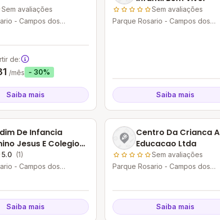
Sem avaliações
Sem avaliações
ario - Campos dos
Parque Rosario - Campos dos
 - RJ
Goytacazes - RJ
tir de:
31
- 30%
/mês
Saiba mais
Saiba mais
dim De Infancia
Centro Da Crianca A
ino Jesus E Colegio
Educacao Ltda
sa Senhora Da
5.0
(1)
Sem avaliações
nceicao
ario - Campos dos
Parque Rosario - Campos dos
 - RJ
Goytacazes - RJ
Saiba mais
Saiba mais