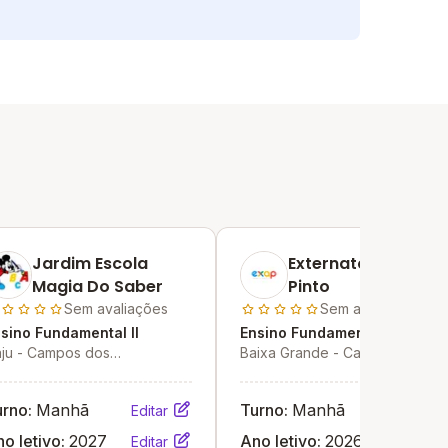
Jardim Escola
Externato Azevedo
Magia Do Saber
Pinto
Sem avaliações
Sem avaliações
sino Fundamental II
Ensino Fundamental II
ju - Campos dos
Baixa Grande - Campos dos
ytacazes - RJ
Goytacazes - RJ
urno:
Manhã
Turno:
Manhã
Editar
Editar
o letivo:
2027
Ano letivo:
2026
Editar
Editar