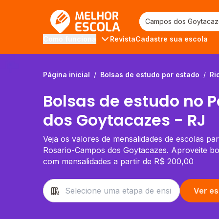
Melhor Escola
Revista
Cadastre sua escola
Como funciona
Página inicial
/
Bolsas de estudo por estado
/
Ri
Bolsas de estudo no 
dos Goytacazes - RJ
Veja os valores de mensalidades de escolas pa
Rosario-Campos dos Goytacazes. Aproveite bo
com mensalidades a partir de R$ 200,00
Ver es