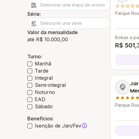
Parque Ros
Série:
Goytacazes
Valor da mensalidade
Bolsas a par
até R$ 10.000,00
R$ 501,
Turno:
Manhã
Tarde
Integral
Jar
Semi-integral
Men
Noturno
Nos
EAD
Co
Parque Ros
Sábado
Goytacazes
Benefícios:
Isenção de Jan/Fev