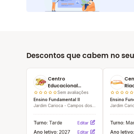
Descontos que cabem no seu
Centro
Cen
Educacional
Ria
Presbiteriano De
Jar
Sem avaliações
Campos
Ensino Fundamental II
Ensino Fun
Jardim Carioca - Campos dos
Jardim Cari
Goytacazes - RJ
Goytacazes
Turno:
Tarde
Turno:
Ma
Editar
Ano letivo:
2027
Ano letivo
Editar