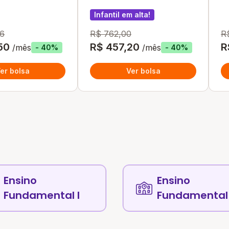
Infantil em alta!
16
R$ 762,00
R
50
R$ 457,20
R
/mês
/mês
- 40%
- 40%
er bolsa
Ver bolsa
Ensino
Ensino
Fundamental I
Fundamental 