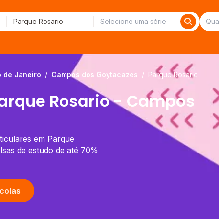
o de Janeiro
/
Campos dos Goytacazes
/
Parque Rosario
Parque Rosario - Campos
rticulares em Parque
lsas de estudo de até 70%
colas