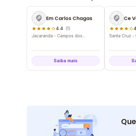
Em Carlos Chagas
Ce V
4.4
(1)
4
Jacaranda - Campos dos
Santa Cruz 
Goytacazes - RJ
Goytacazes -
Saiba mais
S
Que