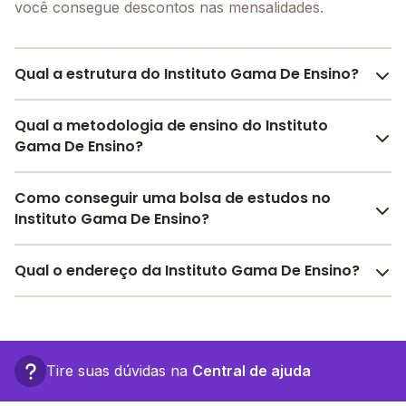
você consegue descontos nas mensalidades.
Qual a estrutura do Instituto Gama De Ensino?
O Instituto Gama De Ensino oferece toda a estrutura
Qual a metodologia de ensino do Instituto
necessária para o conforto e desenvolvimento
Gama De Ensino?
educacional dos seus alunos, contendo: Quadra
Esportiva Coberta, Biblioteca, Quadra Esportiva
A metodologia é um conjunto de métodos e práticas
Como conseguir uma bolsa de estudos no
Descoberta, Parquinho, Sala de leitura, Sala de
adotados pela escola no processo de ensino e
Instituto Gama De Ensino?
professores, Banda larga, Internet, Lixo reciclável,
aprendizagem do aluno. O Instituto Gama De Ensino
entre outras estruturas.
utiliza a
Construtivista (Jean Piaget)
.
Pesquise bolsas disponíveis no Melhor Escola e
Qual o endereço da Instituto Gama De Ensino?
encontre o melhor desconto para você.
O Instituto Gama De Ensino fica em: Avenida Doutor
Artur Bernardes, 773 - Campos dos Goytacazes - RJ.
Tire suas dúvidas na
Central de ajuda