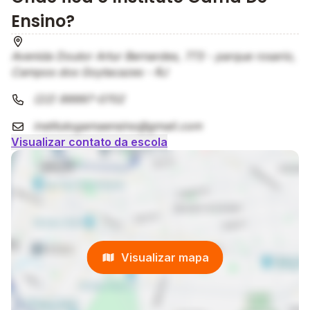
Ensino?
Avenida Doutor Artur Bernardes, 773 - parque rosario,
Campos dos Goytacazes - RJ
(22) 99997-0702
institutogamaensino@gmail.com
Visualizar contato da escola
Visualizar mapa