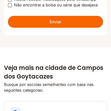
Não encontrei a bolsa ou série que desejava
Enviar
Veja mais na cidade de Campos
dos Goytacazes
Busque por escolas semelhantes com base nas
seguintes categorias: