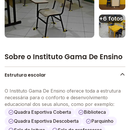
Imagem 3
+6 fotos
Imagem principal da galeria
Imagem 4
Sobre o Instituto Gama De Ensino
Estrutura escolar
O Instituto Gama De Ensino oferece toda a estrutura
necessária para o conforto e desenvolvimento
educacional dos seus alunos, como por exemplo:
Quadra Esportiva Coberta
Biblioteca
Quadra Esportiva Descoberta
Parquinho