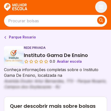
Melhor Escola
Parque Rosario
REDE PRIVADA
Instituto Gama De Ensino
0.0
Avaliar escola
Conheça informações completas sobre o Instituto
Gama De Ensino, localizada na
Avenida Doutor Artur Bernardes, 773 - Parque Rosario,
Campos dos Goytacazes - RJ
Quer descobrir mais sobre bolsas