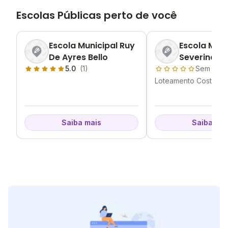
Escolas Públicas perto de você
Escola Municipal Ruy
Escola Muni
De Ayres Bello
Severina N
Andrade
5.0
(1)
Sem aval
Loteamento Costa do 
José da Coroa Grand
Saiba mais
Saiba mai