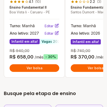
4.1
(10)
2.2
(3)
Ensino Fundamental II
Ensino Fundamental I
Boa Vista Ii - Caruaru - PE
Santos Dumont - Macei
Turno:
Manhã
Turno:
Manhã
Editar
Ano letivo:
2027
Ano letivo:
2026
Editar
Infantil em alta!
Vagas 2027
Infantil em alta!
R$ 940,00
R$ 740,00
R$ 658,00
R$ 370,00
/mês
/mês
- 30%
Ver bolsa
Ver bolsa
Busque pela etapa de ensino