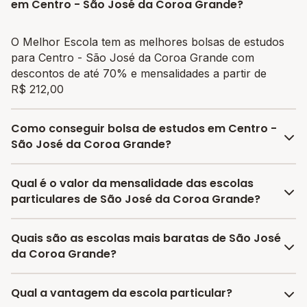
em Centro - São José da Coroa Grande?
O Melhor Escola tem as melhores bolsas de estudos
para Centro - São José da Coroa Grande com
descontos de até 70% e mensalidades a partir de
R$ 212,00
Como conseguir bolsa de estudos em Centro -
São José da Coroa Grande?
O programa de bolsa do Melhor Escola disponibiliza
Qual é o valor da mensalidade das escolas
vagas com até 80% de desconto nas mensalidades.
particulares de São José da Coroa Grande?
Para garantir a bolsa de estudo, os responsáveis
devem escolher a escola mais adequada e pagar a
A média da mensalidade em São José da Coroa
Quais são as escolas mais baratas de São José
pré-matrícula no site.
Grande é de R$ 212,00 reais, sendo a mensalidade
da Coroa Grande?
mais barata R$ 212,00 e a mensalidade mais cara
R$ 212,00.
As escolas com mensalidades mais baratas de São
Qual a vantagem da escola particular?
José da Coroa Grande oferecem vagas a partir de