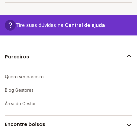
R$ 212,00,
confira a lista aqui.
A vantagem de estudar em uma escola particular está
associada a turmas menores, infraestrutura mais
completa e recursos educacionais mais avançados,
Tire suas dúvidas na
Central de ajuda
proporcionando um ambiente propício ao
aprendizado individualizado e maior atenção aos
alunos.
Parceiros
Quero ser parceiro
Blog Gestores
Área do Gestor
Encontre bolsas