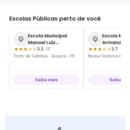
Escolas Públicas perto de você
Escola Municipal
Escola Muni
Manoel Luiz
Armando D
Cavalcanti Uchoa
Brito
3.3
(1)
3.7
(3)
Porto de Galinhas - Ipojuca - PE
Nossa Senhora do o -
PE
Saiba mais
Saiba mai