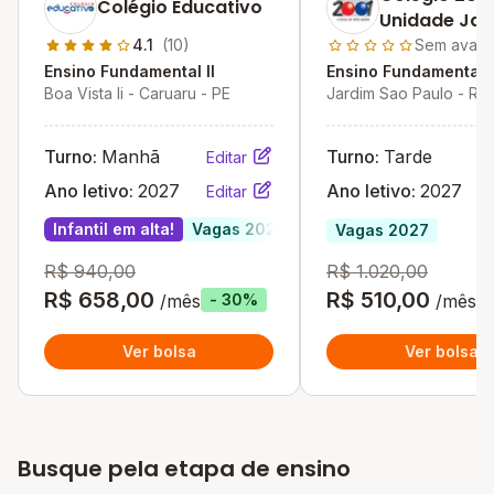
Colégio Educativo
Unidade Jar
São Paulo
4.1
(10)
Sem avali
Ensino Fundamental II
Ensino Fundamental I
Boa Vista Ii - Caruaru - PE
Jardim Sao Paulo - Rec
Turno:
Manhã
Turno:
Tarde
Editar
Ano letivo:
2027
Ano letivo:
2027
Editar
Infantil em alta!
Vagas 2027
Vagas 2027
R$ 940,00
R$ 1.020,00
R$ 658,00
R$ 510,00
/mês
/mês
- 30%
Ver bolsa
Ver bolsa
Busque pela etapa de ensino