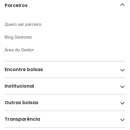
Parceiros
Quero ser parceiro
Blog Gestores
Área do Gestor
Encontre bolsas
Institucional
Melhores escolas de São Paulo
Escolas por cidade e bairro
Outras bolsas
Sobre o Melhor Escola
Bolsas de estudo em escolas
Revista Melhor Escola
Transparência
Faculdades e universidades