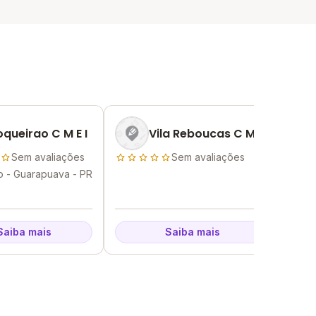
oqueirao C M E I
Vila Reboucas C M E I
Sem avaliações
Sem avaliações
o - Guarapuava - PR
Vl Pa
Saiba mais
Saiba mais