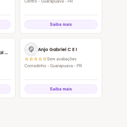
Centro - Guarapuava - PR
Saiba mais
Anjo Gabriel C E I
al De
Sem avaliações
Conradinho - Guarapuava - PR
Saiba mais