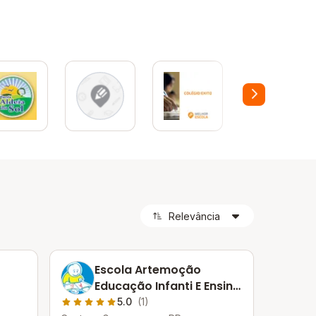
Escola Artemoção
Educação Infanti E Ensino
Fundamental
5.0
(1)