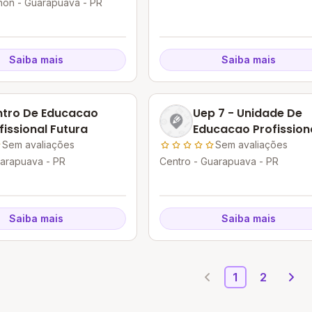
ndamental
non - Guarapuava - PR
Saiba mais
Saiba mais
tro De Educacao
Uep 7 - Unidade De
fissional Futura
Educacao Profission
Guarapuava- Senac
Sem avaliações
Sem avaliações
uarapuava - PR
Centro - Guarapuava - PR
Saiba mais
Saiba mais
1
2