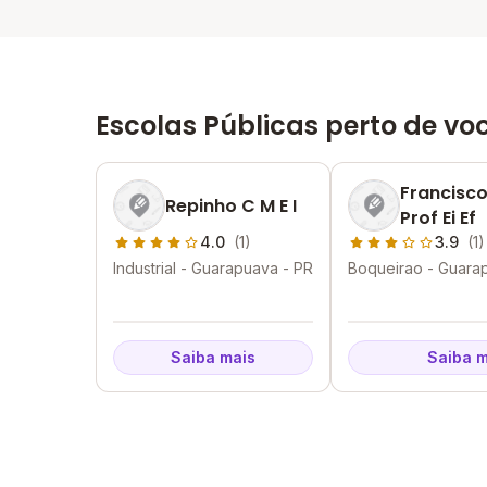
Escolas Públicas perto de vo
Francisco
Repinho C M E I
Prof Ei Ef
4.0
(1)
3.9
(1)
Industrial - Guarapuava - PR
Boqueirao - Guara
Saiba mais
Saiba m