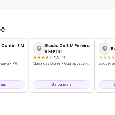
cê
 Contini E M
Elcidia De S M Pereira
B
E M Pf Ef
4.5
(1)
puava - PR
Maria das Dores - Guarapuava -
Boqueira
PR
ais
Saiba mais