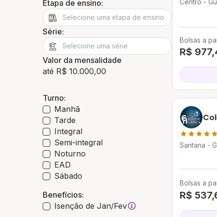
Centro - G
Etapa de ensino:
Série:
Bolsas a par
R$ 977,
Valor da mensalidade
até R$ 10.000,00
Turno:
Manhã
Col
Tarde
Integral
Semi-integral
Santana - 
Noturno
EAD
Sábado
Bolsas a par
R$ 537,
Benefícios:
Isenção de Jan/Fev