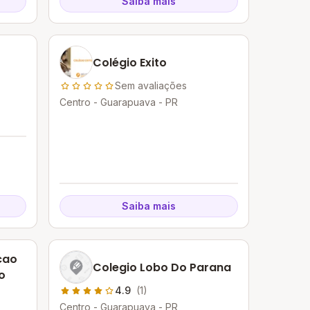
Saiba mais
Colégio Exito
Sem avaliações
Centro - Guarapuava - PR
Saiba mais
cao
Colegio Lobo Do Parana
o
4.9
(1)
Centro - Guarapuava - PR