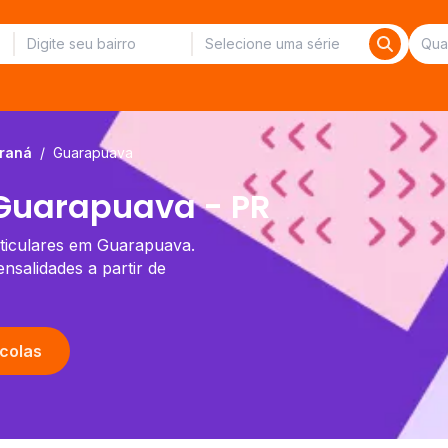
raná
/
Guarapuava
Guarapuava - PR
rticulares em Guarapuava.
salidades a partir de
colas