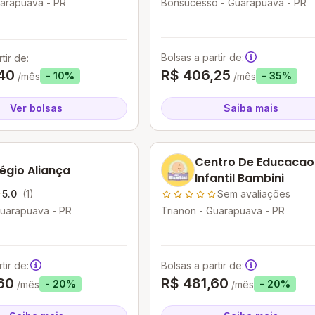
uarapuava - PR
Bonsucesso - Guarapuava - PR
Bolsas a partir de:
tir de:
40
R$ 406,25
- 10%
- 35%
/mês
/mês
Ver bolsas
Saiba mais
Centro De Educacao
égio Aliança
Infantil Bambini
5.0
(1)
Sem avaliações
Guarapuava - PR
Trianon - Guarapuava - PR
tir de:
Bolsas a partir de:
60
R$ 481,60
- 20%
- 20%
/mês
/mês