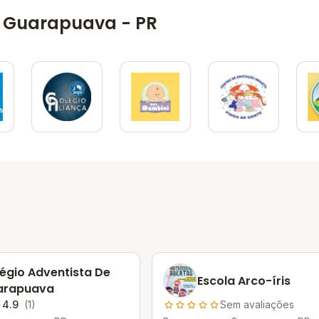
 Guarapuava - PR
égio Adventista De
Escola Arco-íris
arapuava
4.9
(1)
Sem avaliações