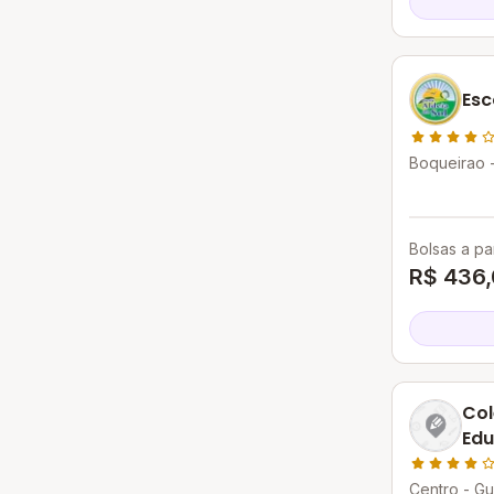
Esc
Boqueirao 
Bolsas a par
R$ 436
Col
Edu
Centro - G