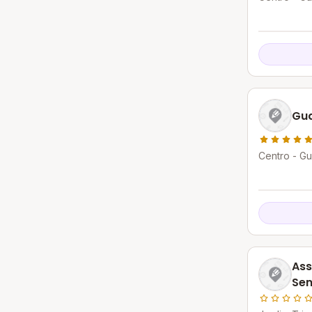
Gua
Centro - G
Ass
Se
Inf