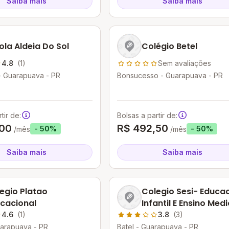
Saiba mais
Saiba mais
ola Aldeia Do Sol
Colégio Betel
4.8
(1)
Sem avaliações
- Guarapuava - PR
Bonsucesso - Guarapuava - PR
tir de:
Bolsas a partir de:
,00
R$ 492,50
- 50%
- 50%
/mês
/mês
Saiba mais
Saiba mais
egio Platao
Colegio Sesi- Educa
cacional
Infantil E Ensino Medi
4.6
(1)
3.8
(3)
uarapuava - PR
Batel - Guarapuava - PR