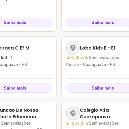
Saiba mais
Saiba mais
iraca C Ef M
Lobo Kids E - Ef
5.0
(1)
Sem avaliações
uarapuava - PR
Centro - Guarapuava - PR
Saiba mais
Saiba mais
uncao De Nossa
Colegio Alfa
nhora Educacao
Guarapuava
antil Ensino
Sem avaliações
Sem avaliações