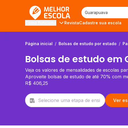
Melhor Escola
Revista
Cadastre sua escola
Como funciona
Página inicial
/
Bolsas de estudo por estado
/
Pa
Bolsas de estudo em 
Veja os valores de mensalidades de escolas pa
Aproveite bolsas de estudo de até 70% com men
R$ 406,25
Ver es